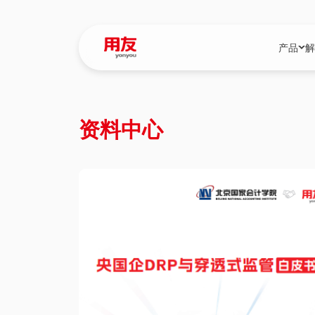
产品
解
YonBIP
行业解决
资料中心
YonBIP（大型
消费品行
YonSuite（
服务
畅捷通（小微企
国资
iuap平台（数
农业
用友BIP超级版
医药
U9 Cloud（
医疗
交通公用
建筑