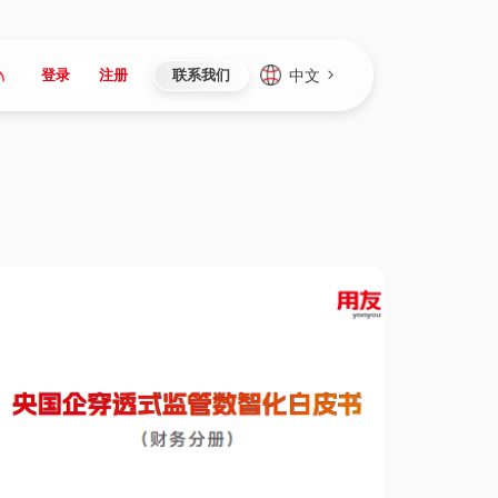
中文
登录
注册
联系我们
Japan
Vietnam
资讯与活动
iuap平台
成为合作伙伴
企业数据
Singapore
Malaysia
心
制造
新闻发布
智能平台
可持续产品与解决方案
数据服务
Indonesia
Thailand
者社区
研发
媒体报道
数据平台
数据安全与隐私
Europe
Turkey
生态定制平台
项目
资料中心
开发平台
社会影响力
Hungary
Mexico
资产
视频中心
云技术平台
人才发展
Hong Kong
Macau
协同
活动中心（日历）
应用平台
公司治理
Taiwan
Global
全球商业创新大会
连接平台
应用下载