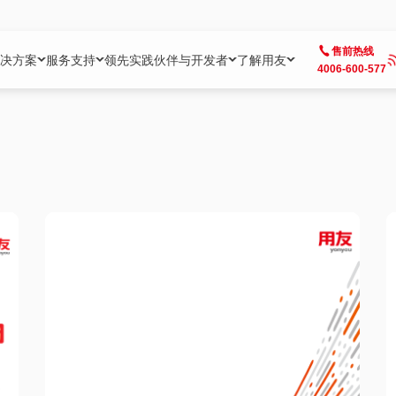
售前热线
决方案
服务支持
领先实践
伙伴与开发者
了解用友
4006-600-577
方案
社区
成为合作伙伴
企业AI
热点解决方案
公司信息
客户支持
开发者
业务领域
企业）
业
用户社区
地产
用友伙伴体系
企业AI
AI+全场景智能服务
了解用友
大型企业客户成功
用友开发者中
财务
成长型企业）
开发者社区
制造
ISV生态伙伴
YonGPT
用友BIP发布时刻
投资者关系
成长型企业客户成功
YonBIP开发
人力
业）
会计家园
金融
专业服务伙伴
智友（YonMate）
用友BIP企业数智化套件
全球分支机构
帮助中心
YonMaker
供应链
智化底座）
摩天
教育
战略联盟伙伴
YonWork
全球化数智运营解决方案
加入用友
友户通
营销
iKM
政务
增值经销伙伴
YonCode
用友BIP国产替代
阳光经营
产品安全中心
采购
制造业云ERP）
烟草
算法备案中心
广信