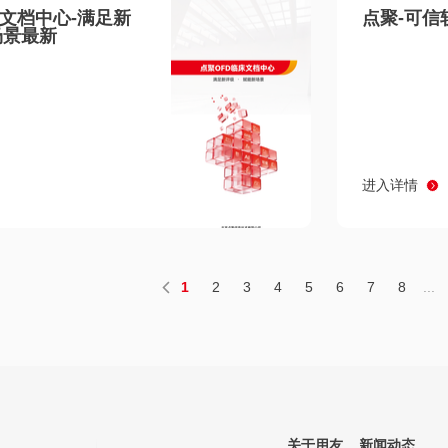
床文档中心-满足新
点聚-可信
场景最新
进入详情
1
2
3
4
5
6
7
8
...
关于用友
新闻动态