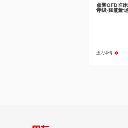
点聚OFD临
评级·赋能新
进入详情