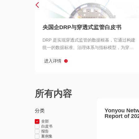
央国企DRP与穿透式监管白皮书
DRP 是实现穿透式监管的数据根基，它通过构建
统一的数据标准、治理体系与指标模型，为穿透
式监管提供了高质量、可信赖的数据基础。而以
进入详情
用友 BIP 为代表的新一代数智化平台，则为 DRP
的落地与穿透式监管的实现提供了强大的技术支
撑
所有内容
Yonyou Netw
分类
Report of 20
全部
白皮书
报告
案例集