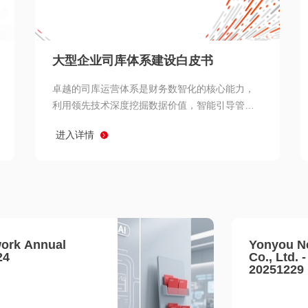
查看所有
大型企业司库体系建设白皮书
卓越的司库运营体系是财务数智化的核心能力，
利用领先技术深度挖掘数据价值，智能引导管理
决策 链、生产经营链、客户服务链更加敏捷高效
进入详情
协同，增强战略決策支持深度，走向价值财务。
ork Annual
Yonyou N
24
Co., Ltd. 
20251229