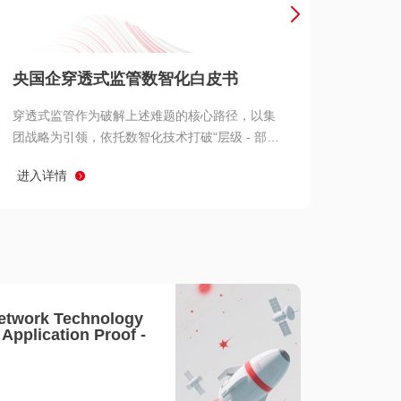
产品 >
央国企穿透式监管数智化白皮书
穿透式监管作为破解上述难题的核心路径，以集
团战略为引领，依托数智化技术打破“层级 - 部门
- 系统” 三重壁垒，实现从集团总部到基层经营单
进入详情
元的纵向全级次贯通、从监管指标到业务源头的
横向全链路延伸、 从风险预警到根因追溯的全周
期管控。
etwork Technology
- Application Proof -