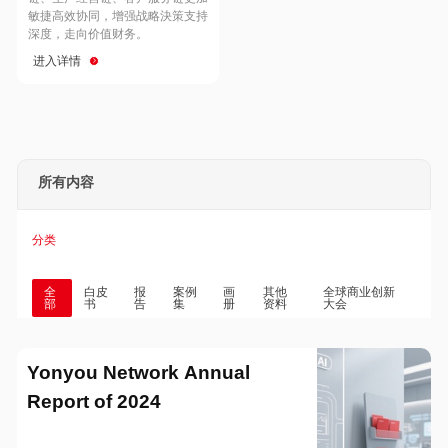
Hong Kong
Macau
敏捷高效协同，增强战略決策支持
深度，走向价值财务。
进入详情
Taiwan
Global
所有内容
分类
全
白皮
报
案例
画
其他
全球商业创新
部
书
告
集
册
资料
大会
Yonyou Network Annual
Report of 2024