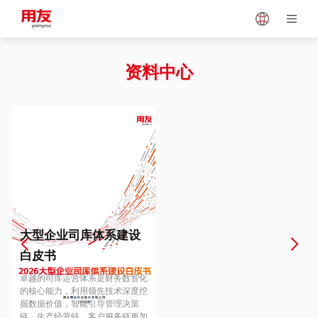
Japan
Vietnam
资料中心
Singapore
Malaysia
Indonesia
Thailand
Europe
Turkey
大型企业司库体系建设
白皮书
Hungary
Mexico
卓越的司库运营体系是财务数智化
的核心能力，利用领先技术深度挖
掘数据价值，智能引导管理决策
链、生产经营链、客户服务链更加