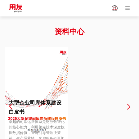
Japan
Vietnam
资料中心
Singapore
Malaysia
Indonesia
Thailand
Europe
Turkey
大型企业司库体系建设
白皮书
Hungary
Mexico
卓越的司库运营体系是财务数智化
的核心能力，利用领先技术深度挖
掘数据价值，智能引导管理决策
链、生产经营链、客户服务链更加