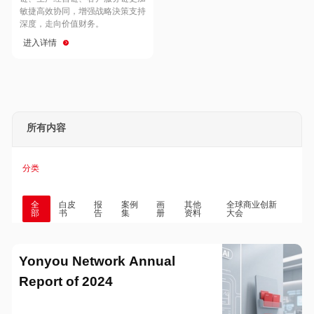
Hong Kong
Macau
敏捷高效协同，增强战略決策支持
深度，走向价值财务。
进入详情
Taiwan
Global
所有内容
分类
全
白皮
报
案例
画
其他
全球商业创新
部
书
告
集
册
资料
大会
Yonyou Network Annual
Report of 2024