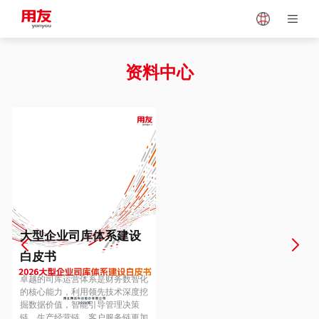
Japan
Vietnam
资料中心
Singapore
Malaysia
Indonesia
Thailand
Europe
Turkey
大型企业司库体系建设
白皮书
Hungary
Mexico
卓越的司库运营体系是财务数智化
的核心能力，利用领先技术深度挖
掘数据价值，智能引导管理决策
链、生产经营链、客户服务链更加