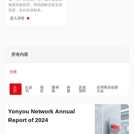
Hong Kong
Macau
敏捷高效协同，增强战略決策支持
深度，走向价值财务。
进入详情
Taiwan
Global
所有内容
分类
全
白皮
报
案例
画
其他
全球商业创新
部
书
告
集
册
资料
大会
Yonyou Network Annual
Report of 2024