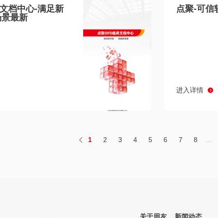
床文档中心-满足新
点聚-可信
场景最新
进入详情
1
2
3
4
5
6
7
8
...
关于用友
新闻动态