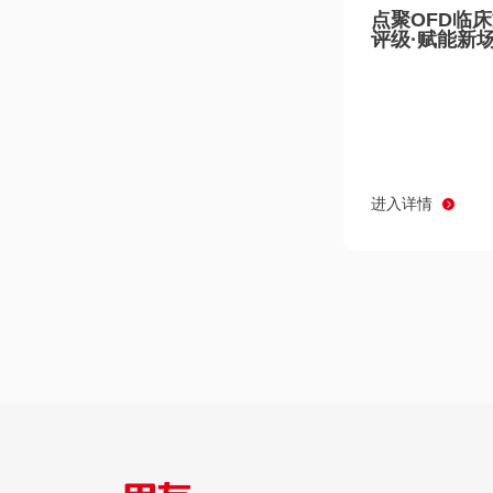
点聚OFD临
评级·赋能新
进入详情