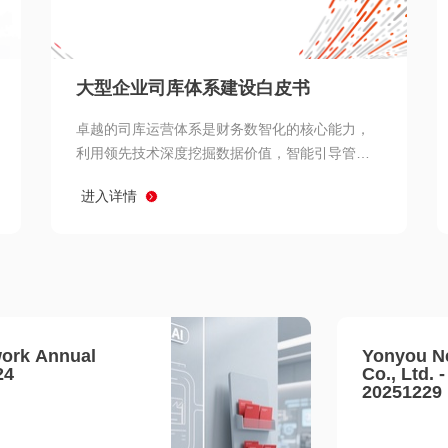
查看所有
大型企业司库体系建设白皮书
卓越的司库运营体系是财务数智化的核心能力，
利用领先技术深度挖掘数据价值，智能引导管理
决策 链、生产经营链、客户服务链更加敏捷高效
进入详情
协同，增强战略決策支持深度，走向价值财务。
ork Annual
Yonyou N
24
Co., Ltd. 
20251229