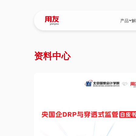
产品
解
YonBIP
行业解决
资料中心
YonBIP（大型
消费品行
YonSuite（
服务
畅捷通（小微企
国资
iuap平台（数
农业
用友BIP超级版
医药
U9 Cloud（
医疗
交通公用
建筑