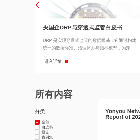
央国企DRP与穿透式监管白皮书
DRP 是实现穿透式监管的数据根基，它通过构建
统一的数据标准、治理体系与指标模型，为穿透
式监管提供了高质量、可信赖的数据基础。而以
进入详情
用友 BIP 为代表的新一代数智化平台，则为 DRP
的落地与穿透式监管的实现提供了强大的技术支
撑
所有内容
Yonyou Netw
分类
Report of 20
全部
白皮书
报告
案例集