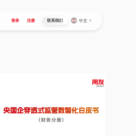
中文
登录
注册
联系我们
Japan
Vietnam
资讯与活动
iuap平台
成为合作伙伴
企业数据
Singapore
Malaysia
心
制造
新闻发布
智能平台
可持续产品与解决方案
数据服务
Indonesia
Thailand
者社区
研发
媒体报道
数据平台
数据安全与隐私
Europe
Turkey
生态定制平台
项目
资料中心
开发平台
社会影响力
Hungary
Mexico
资产
视频中心
云技术平台
人才发展
Hong Kong
Macau
协同
活动中心（日历）
应用平台
公司治理
Taiwan
Global
全球商业创新大会
连接平台
应用下载