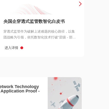
产品 >
央国企穿透式监管数智化白皮书
穿透式监管作为破解上述难题的核心路径，以集
团战略为引领，依托数智化技术打破“层级 - 部门
- 系统” 三重壁垒，实现从集团总部到基层经营单
进入详情
元的纵向全级次贯通、从监管指标到业务源头的
横向全链路延伸、 从风险预警到根因追溯的全周
期管控。
etwork Technology
- Application Proof -