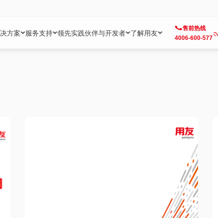
售前热线
决方案
服务支持
领先实践
伙伴与开发者
了解用友
4006-600-577
方案
社区
成为合作伙伴
企业AI
热点解决方案
公司信息
客户支持
开发者
业务领域
企业）
业
用户社区
地产
用友伙伴体系
企业AI
AI+全场景智能服务
了解用友
大型企业客户成功
用友开发者中
财务
成长型企业）
开发者社区
制造
ISV生态伙伴
YonGPT
用友BIP发布时刻
投资者关系
成长型企业客户成功
YonBIP开发
人力
业）
会计家园
金融
专业服务伙伴
智友（YonMate）
用友BIP企业数智化套件
全球分支机构
帮助中心
YonMaker
供应链
智化底座）
摩天
教育
战略联盟伙伴
YonWork
全球化数智运营解决方案
加入用友
友户通
营销
iKM
政务
增值经销伙伴
YonCode
用友BIP国产替代
阳光经营
产品安全中心
采购
制造业云ERP）
烟草
算法备案中心
广信