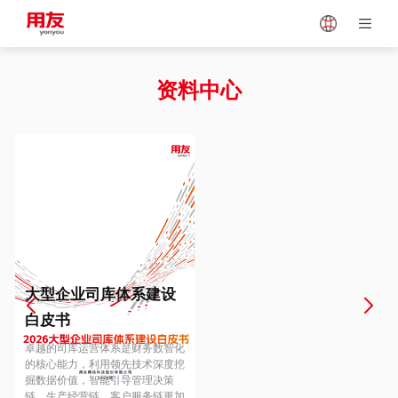
Japan
Vietnam
资料中心
Singapore
Malaysia
Indonesia
Thailand
Europe
Turkey
大型企业司库体系建设
白皮书
Hungary
Mexico
卓越的司库运营体系是财务数智化
的核心能力，利用领先技术深度挖
掘数据价值，智能引导管理决策
链、生产经营链、客户服务链更加