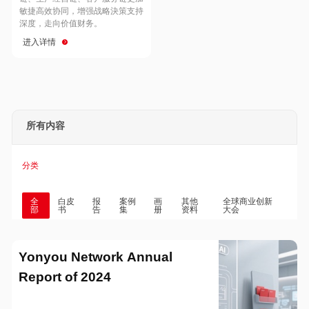
Hong Kong
Macau
敏捷高效协同，增强战略決策支持
深度，走向价值财务。
进入详情
Taiwan
Global
所有内容
分类
全
白皮
报
案例
画
其他
全球商业创新
部
书
告
集
册
资料
大会
Yonyou Network Annual
Report of 2024