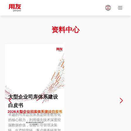
Japan
Vietnam
资料中心
Singapore
Malaysia
Indonesia
Thailand
Europe
Turkey
大型企业司库体系建设
白皮书
Hungary
Mexico
卓越的司库运营体系是财务数智化
的核心能力，利用领先技术深度挖
掘数据价值，智能引导管理决策
链、生产经营链、客户服务链更加