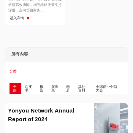
Hong Kong
Macau
敏捷高效协同，增强战略決策支持
深度，走向价值财务。
进入详情
Taiwan
Global
所有内容
分类
全
白皮
报
案例
画
其他
全球商业创新
部
书
告
集
册
资料
大会
Yonyou Network Annual
Report of 2024