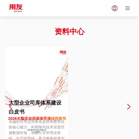
Japan
Vietnam
资料中心
Singapore
Malaysia
Indonesia
Thailand
Europe
Turkey
大型企业司库体系建设
白皮书
Hungary
Mexico
卓越的司库运营体系是财务数智化
的核心能力，利用领先技术深度挖
掘数据价值，智能引导管理决策
链、生产经营链、客户服务链更加