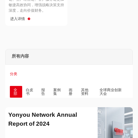
Hong Kong
Macau
敏捷高效协同，增强战略決策支持
深度，走向价值财务。
进入详情
Taiwan
Global
所有内容
分类
全
白皮
报
案例
画
其他
全球商业创新
部
书
告
集
册
资料
大会
Yonyou Network Annual
Report of 2024