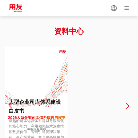
Japan
Vietnam
资料中心
Singapore
Malaysia
Indonesia
Thailand
Europe
Turkey
大型企业司库体系建设
白皮书
Hungary
Mexico
卓越的司库运营体系是财务数智化
的核心能力，利用领先技术深度挖
掘数据价值，智能引导管理决策
链、生产经营链、客户服务链更加