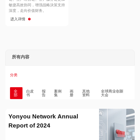
Hong Kong
Macau
敏捷高效协同，增强战略決策支持
深度，走向价值财务。
进入详情
Taiwan
Global
所有内容
分类
全
白皮
报
案例
画
其他
全球商业创新
部
书
告
集
册
资料
大会
Yonyou Network Annual
Report of 2024