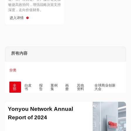
Hong Kong
Macau
敏捷高效协同，增强战略決策支持
深度，走向价值财务。
进入详情
Taiwan
Global
所有内容
分类
全
白皮
报
案例
画
其他
全球商业创新
部
书
告
集
册
资料
大会
Yonyou Network Annual
Report of 2024