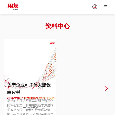
Japan
Vietnam
资料中心
Singapore
Malaysia
Indonesia
Thailand
Europe
Turkey
大型企业司库体系建设
白皮书
Hungary
Mexico
卓越的司库运营体系是财务数智化
的核心能力，利用领先技术深度挖
掘数据价值，智能引导管理决策
链、生产经营链、客户服务链更加