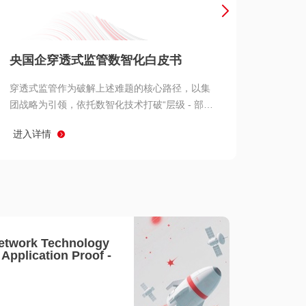
产品 >
央国企穿透式监管数智化白皮书
穿透式监管作为破解上述难题的核心路径，以集
团战略为引领，依托数智化技术打破“层级 - 部门
- 系统” 三重壁垒，实现从集团总部到基层经营单
进入详情
元的纵向全级次贯通、从监管指标到业务源头的
横向全链路延伸、 从风险预警到根因追溯的全周
期管控。
etwork Technology
- Application Proof -