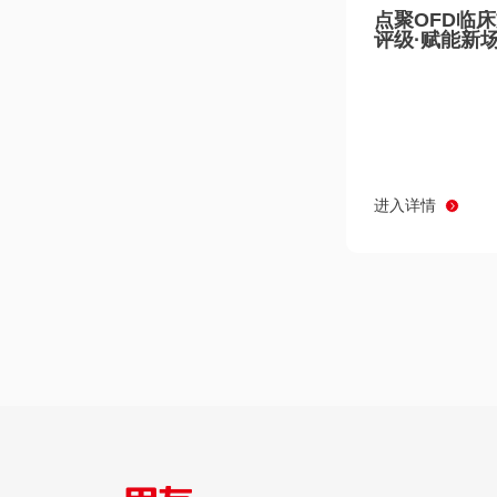
点聚OFD临
评级·赋能新
进入详情