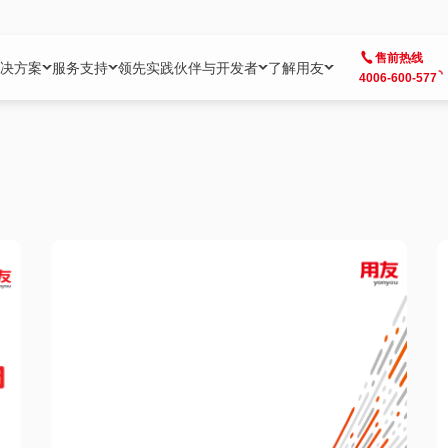
售前热线
决方案
服务支持
领先实践
伙伴与开发者
了解用友
4006-600-577
方案
社区
成为合作伙伴
企业AI
热点解决方案
公司信息
客户支持
开发者
业务领域
企业）
业
用户社区
地产
用友伙伴体系
企业AI
AI+全场景智能服务
了解用友
大型企业客户成功
用友开发者中
财务
成长型企业）
开发者社区
制造
ISV生态伙伴
YonGPT
用友BIP发布时刻
投资者关系
成长型企业客户成功
YonBIP开发
人力
业）
会计家园
金融
专业服务伙伴
智友（YonMate）
用友BIP企业数智化套件
全球分支机构
帮助中心
YonMaker
供应链
智化底座）
摩天
教育
战略联盟伙伴
YonWork
全球化数智运营解决方案
加入用友
友户通
营销
iKM
政务
增值经销伙伴
YonCode
用友BIP国产替代
阳光经营
产品安全中心
采购
制造业云ERP）
烟草
算法备案中心
广信