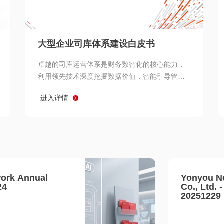
查看所有
大型企业司库体系建设白皮书
卓越的司库运营体系是财务数智化的核心能力，
利用领先技术深度挖掘数据价值，智能引导管理
决策 链、生产经营链、客户服务链更加敏捷高效
进入详情
协同，增强战略決策支持深度，走向价值财务。
ork Annual
Yonyou N
24
Co., Ltd. 
20251229