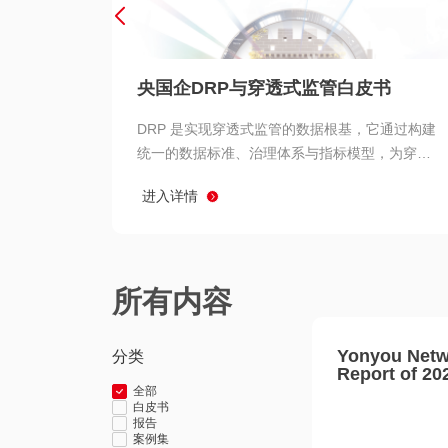
央国企DRP与穿透式监管白皮书
DRP 是实现穿透式监管的数据根基，它通过构建
统一的数据标准、治理体系与指标模型，为穿透
式监管提供了高质量、可信赖的数据基础。而以
进入详情
用友 BIP 为代表的新一代数智化平台，则为 DRP
的落地与穿透式监管的实现提供了强大的技术支
撑
所有内容
Yonyou Netw
分类
Report of 20
全部
白皮书
报告
案例集