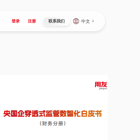
中文
登录
注册
联系我们
Japan
Vietnam
资讯与活动
iuap平台
成为合作伙伴
企业数据
Singapore
Malaysia
心
制造
新闻发布
智能平台
可持续产品与解决方案
数据服务
Indonesia
Thailand
者社区
研发
媒体报道
数据平台
数据安全与隐私
Europe
Turkey
生态定制平台
项目
资料中心
开发平台
社会影响力
Hungary
Mexico
资产
视频中心
云技术平台
人才发展
Hong Kong
Macau
协同
活动中心（日历）
应用平台
公司治理
Taiwan
Global
全球商业创新大会
连接平台
应用下载