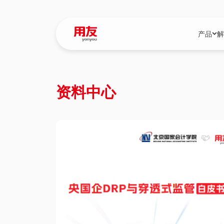
产品
解
YonBIP
行业解决
资料中心
YonBIP（大型
消费品行
YonSuite（
服务
畅捷通（小微企
国资
iuap平台（数
农业
用友BIP超级版
医药
U9 Cloud（
医疗
交通公用
建筑