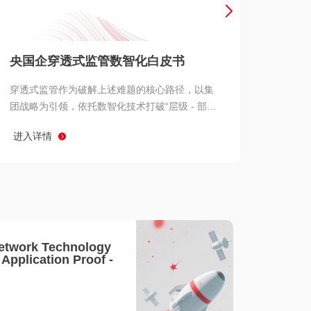
产品 >
央国企穿透式监管数智化白皮书
穿透式监管作为破解上述难题的核心路径，以集
团战略为引领，依托数智化技术打破“层级 - 部门
- 系统” 三重壁垒，实现从集团总部到基层经营单
进入详情
元的纵向全级次贯通、从监管指标到业务源头的
横向全链路延伸、 从风险预警到根因追溯的全周
期管控。
etwork Technology
- Application Proof -