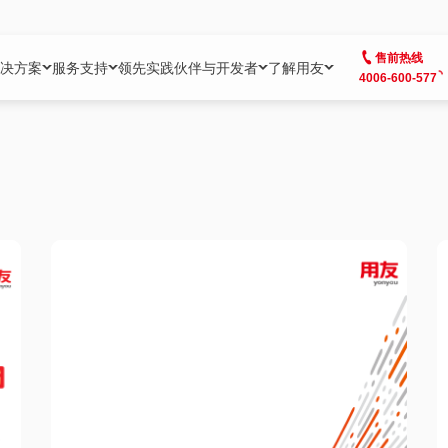
售前热线
决方案
服务支持
领先实践
伙伴与开发者
了解用友
4006-600-577
方案
社区
成为合作伙伴
企业AI
热点解决方案
公司信息
客户支持
开发者
业务领域
企业）
业
用户社区
地产
用友伙伴体系
企业AI
AI+全场景智能服务
了解用友
大型企业客户成功
用友开发者中
财务
成长型企业）
开发者社区
制造
ISV生态伙伴
YonGPT
用友BIP发布时刻
投资者关系
成长型企业客户成功
YonBIP开发
人力
业）
会计家园
金融
专业服务伙伴
智友（YonMate）
用友BIP企业数智化套件
全球分支机构
帮助中心
YonMaker
供应链
智化底座）
摩天
教育
战略联盟伙伴
YonWork
全球化数智运营解决方案
加入用友
友户通
营销
iKM
政务
增值经销伙伴
YonCode
用友BIP国产替代
阳光经营
产品安全中心
采购
制造业云ERP）
烟草
算法备案中心
广信