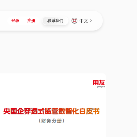
中文
登录
注册
联系我们
Japan
Vietnam
资讯与活动
iuap平台
成为合作伙伴
企业数据
Singapore
Malaysia
心
制造
新闻发布
智能平台
可持续产品与解决方案
数据服务
Indonesia
Thailand
者社区
研发
媒体报道
数据平台
数据安全与隐私
Europe
Turkey
生态定制平台
项目
资料中心
开发平台
社会影响力
Hungary
Mexico
资产
视频中心
云技术平台
人才发展
Hong Kong
Macau
协同
活动中心（日历）
应用平台
公司治理
Taiwan
Global
全球商业创新大会
连接平台
应用下载