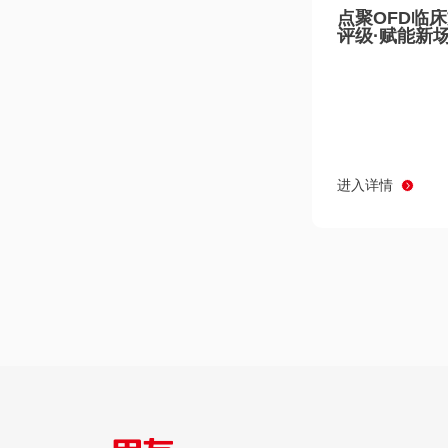
点聚OFD临
评级·赋能新
进入详情