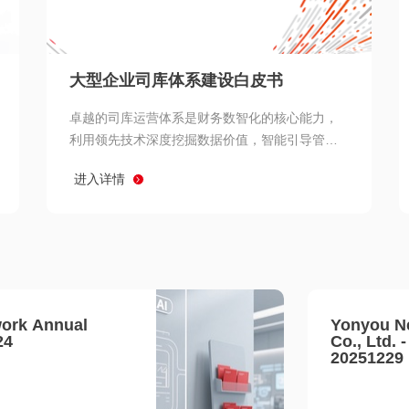
查看所有
大型企业司库体系建设白皮书
卓越的司库运营体系是财务数智化的核心能力，
利用领先技术深度挖掘数据价值，智能引导管理
决策 链、生产经营链、客户服务链更加敏捷高效
进入详情
协同，增强战略決策支持深度，走向价值财务。
ork Annual
Yonyou N
24
Co., Ltd. 
20251229