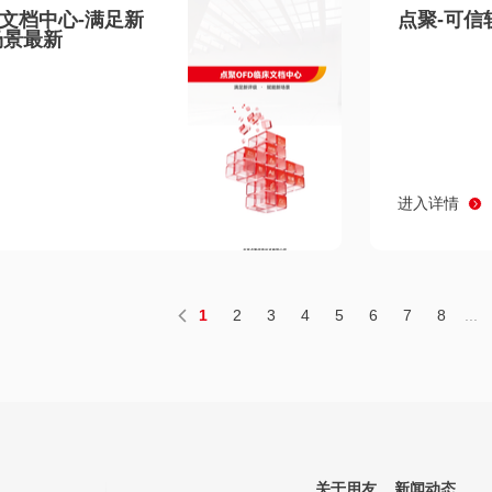
床文档中心-满足新
点聚-可信
场景最新
进入详情
1
2
3
4
5
6
7
8
...
关于用友
新闻动态