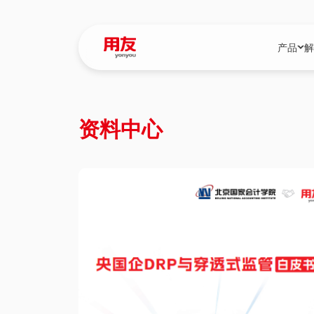
产品
解
YonBIP
行业解决
资料中心
YonBIP（大型
消费品行
YonSuite（
服务
畅捷通（小微企
国资
iuap平台（数
农业
用友BIP超级版
医药
U9 Cloud（
医疗
交通公用
建筑