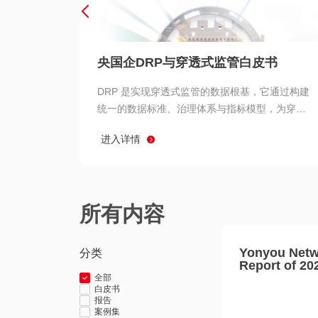
央国企DRP与穿透式监管白皮书
DRP 是实现穿透式监管的数据根基，它通过构建
统一的数据标准、治理体系与指标模型，为穿透
式监管提供了高质量、可信赖的数据基础。而以
进入详情
用友 BIP 为代表的新一代数智化平台，则为 DRP
的落地与穿透式监管的实现提供了强大的技术支
撑
所有内容
Yonyou Netw
分类
Report of 20
全部
白皮书
报告
案例集