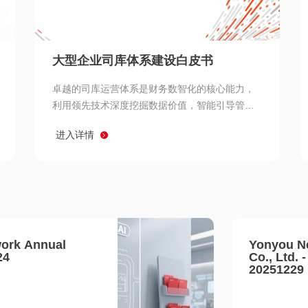
查看所有
大型企业司库体系建设白皮书
卓越的司库运营体系是财务数智化的核心能力，
利用领先技术深度挖掘数据价值，智能引导管理
决策 链、生产经营链、客户服务链更加敏捷高效
进入详情
协同，增强战略決策支持深度，走向价值财务。
ork Annual
Yonyou N
24
Co., Ltd. 
20251229