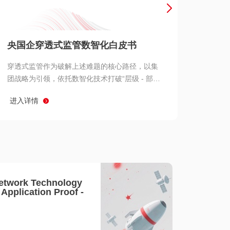
产品 >
央国企穿透式监管数智化白皮书
穿透式监管作为破解上述难题的核心路径，以集
团战略为引领，依托数智化技术打破“层级 - 部门
- 系统” 三重壁垒，实现从集团总部到基层经营单
进入详情
元的纵向全级次贯通、从监管指标到业务源头的
横向全链路延伸、 从风险预警到根因追溯的全周
期管控。
etwork Technology
- Application Proof -