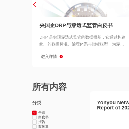
央国企DRP与穿透式监管白皮书
DRP 是实现穿透式监管的数据根基，它通过构建
统一的数据标准、治理体系与指标模型，为穿透
式监管提供了高质量、可信赖的数据基础。而以
进入详情
用友 BIP 为代表的新一代数智化平台，则为 DRP
的落地与穿透式监管的实现提供了强大的技术支
撑
所有内容
Yonyou Netw
分类
Report of 20
全部
白皮书
报告
案例集