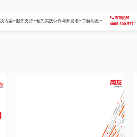
售前热线
决方案
服务支持
领先实践
伙伴与开发者
了解用友
4006-600-577
方案
社区
成为合作伙伴
企业AI
热点解决方案
公司信息
客户支持
开发者
业务领域
企业）
业
用户社区
地产
用友伙伴体系
企业AI
AI+全场景智能服务
了解用友
大型企业客户成功
用友开发者中
财务
成长型企业）
开发者社区
制造
ISV生态伙伴
YonGPT
用友BIP发布时刻
投资者关系
成长型企业客户成功
YonBIP开发
人力
业）
会计家园
金融
专业服务伙伴
智友（YonMate）
用友BIP企业数智化套件
全球分支机构
帮助中心
YonMaker
供应链
智化底座）
摩天
教育
战略联盟伙伴
YonWork
全球化数智运营解决方案
加入用友
友户通
营销
iKM
政务
增值经销伙伴
YonCode
用友BIP国产替代
阳光经营
产品安全中心
采购
制造业云ERP）
烟草
算法备案中心
广信