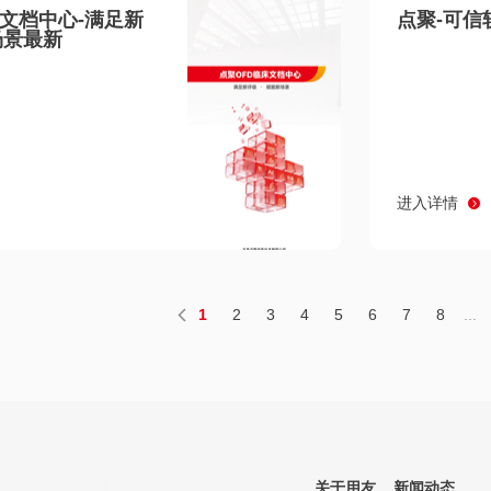
床文档中心-满足新
点聚-可信
场景最新
进入详情
1
2
3
4
5
6
7
8
...
关于用友
新闻动态