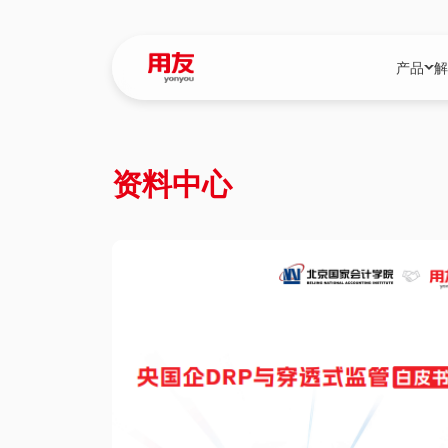
产品
解
YonBIP
行业解决
资料中心
YonBIP（大型
消费品行
YonSuite（
服务
畅捷通（小微企
国资
iuap平台（数
农业
用友BIP超级版
医药
U9 Cloud（
医疗
交通公用
建筑