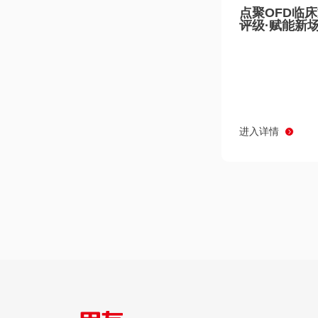
点聚OFD临
评级·赋能新
进入详情