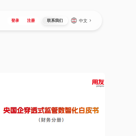
中文
登录
注册
联系我们
Japan
Vietnam
资讯与活动
iuap平台
成为合作伙伴
企业数据
Singapore
Malaysia
心
制造
新闻发布
智能平台
可持续产品与解决方案
数据服务
Indonesia
Thailand
者社区
研发
媒体报道
数据平台
数据安全与隐私
Europe
Turkey
生态定制平台
项目
资料中心
开发平台
社会影响力
Hungary
Mexico
资产
视频中心
云技术平台
人才发展
Hong Kong
Macau
协同
活动中心（日历）
应用平台
公司治理
Taiwan
Global
全球商业创新大会
连接平台
应用下载