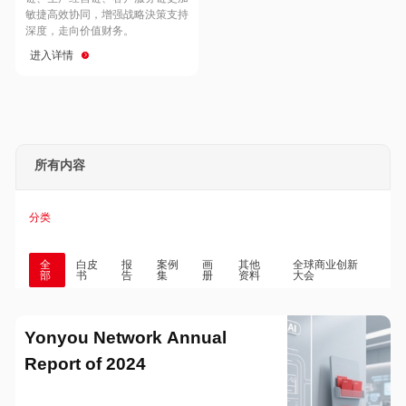
Hong Kong
Macau
敏捷高效协同，增强战略決策支持
深度，走向价值财务。
进入详情
Taiwan
Global
所有内容
分类
全
白皮
报
案例
画
其他
全球商业创新
部
书
告
集
册
资料
大会
Yonyou Network Annual
Report of 2024