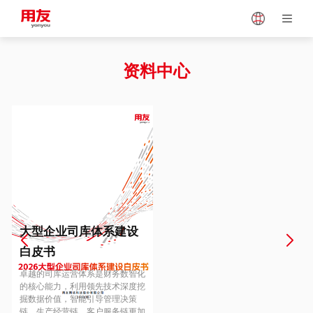
Japan
Vietnam
资料中心
Singapore
Malaysia
Indonesia
Thailand
Europe
Turkey
大型企业司库体系建设
白皮书
Hungary
Mexico
卓越的司库运营体系是财务数智化
的核心能力，利用领先技术深度挖
掘数据价值，智能引导管理决策
链、生产经营链、客户服务链更加