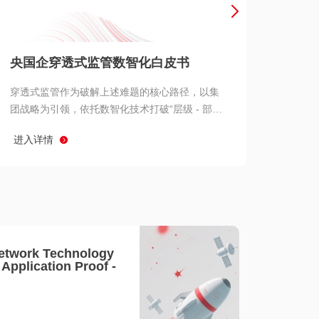
产品 >
央国企穿透式监管数智化白皮书
穿透式监管作为破解上述难题的核心路径，以集
团战略为引领，依托数智化技术打破“层级 - 部门
- 系统” 三重壁垒，实现从集团总部到基层经营单
进入详情
元的纵向全级次贯通、从监管指标到业务源头的
横向全链路延伸、 从风险预警到根因追溯的全周
期管控。
etwork Technology
- Application Proof -