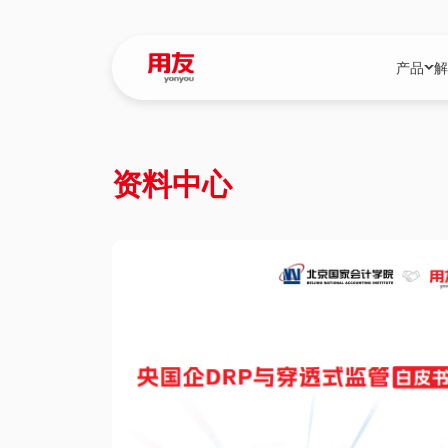
产品
解
YonBIP
行业解决
资料中心
YonBIP（大型
消费品行
YonSuite（
服务
畅捷通（小微企
国资
iuap平台（数
农业
用友BIP超级版
医药
U9 Cloud（
医疗
交通公用
建筑