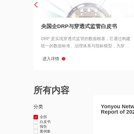
央国企DRP与穿透式监管白皮书
DRP 是实现穿透式监管的数据根基，它通过构建
统一的数据标准、治理体系与指标模型，为穿透
式监管提供了高质量、可信赖的数据基础。而以
进入详情
用友 BIP 为代表的新一代数智化平台，则为 DRP
的落地与穿透式监管的实现提供了强大的技术支
撑
所有内容
Yonyou Netw
分类
Report of 20
全部
白皮书
报告
案例集