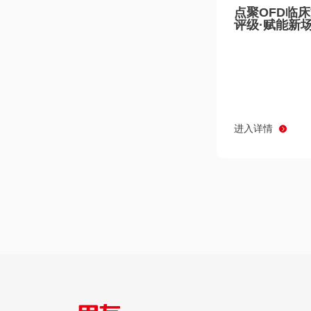
点聚OFD临
评级·赋能新
进入详情