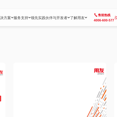
售前热线
决方案
服务支持
领先实践
伙伴与开发者
了解用友
4006-600-577
方案
社区
成为合作伙伴
企业AI
热点解决方案
公司信息
客户支持
开发者
业务领域
企业）
业
用户社区
地产
用友伙伴体系
企业AI
AI+全场景智能服务
了解用友
大型企业客户成功
用友开发者中
财务
成长型企业）
开发者社区
制造
ISV生态伙伴
YonGPT
用友BIP发布时刻
投资者关系
成长型企业客户成功
YonBIP开发
人力
业）
会计家园
金融
专业服务伙伴
智友（YonMate）
用友BIP企业数智化套件
全球分支机构
帮助中心
YonMaker
供应链
智化底座）
摩天
教育
战略联盟伙伴
YonWork
全球化数智运营解决方案
加入用友
友户通
营销
iKM
政务
增值经销伙伴
YonCode
用友BIP国产替代
阳光经营
产品安全中心
采购
制造业云ERP）
烟草
算法备案中心
广信