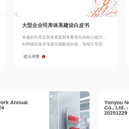
查看所有
大型企业司库体系建设白皮书
卓越的司库运营体系是财务数智化的核心能力，
利用领先技术深度挖掘数据价值，智能引导管理
决策 链、生产经营链、客户服务链更加敏捷高效
进入详情
协同，增强战略決策支持深度，走向价值财务。
ork Annual
Yonyou N
24
Co., Ltd. 
20251229