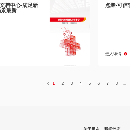
床文档中心-满足新
点聚-可信
场景最新
进入详情
1
2
3
4
5
6
7
8
...
关于用友
新闻动态