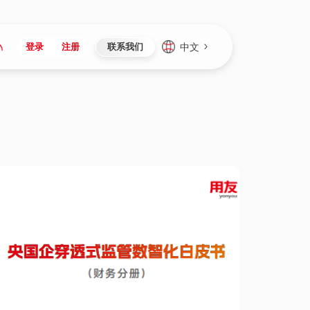
中文
登录
注册
联系我们
Japan
Vietnam
资讯与活动
iuap平台
成为合作伙伴
企业数据
Singapore
Malaysia
心
制造
新闻发布
智能平台
可持续产品与解决方案
数据服务
Indonesia
Thailand
者社区
研发
媒体报道
数据平台
数据安全与隐私
Europe
Turkey
生态定制平台
项目
资料中心
开发平台
社会影响力
Hungary
Mexico
资产
视频中心
云技术平台
人才发展
Hong Kong
Macau
协同
活动中心（日历）
应用平台
公司治理
Taiwan
Global
全球商业创新大会
连接平台
应用下载