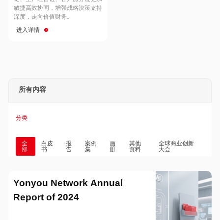
Hong Kong
Macau
敏捷高效协同，增强战略決策支持
深度，走向价值财务。
进入详情
Taiwan
Global
所有内容
分类
全
白皮
报
案例
画
其他
全球商业创新
部
书
告
集
册
资料
大会
Yonyou Network Annual
Report of 2024