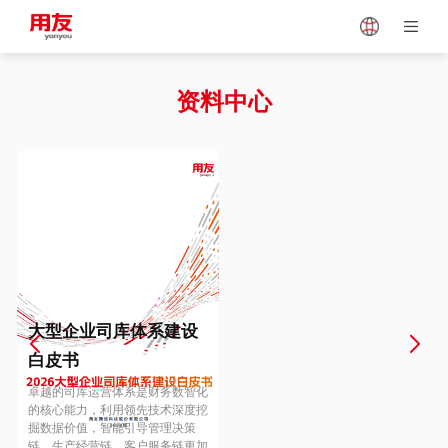
Japan
Vietnam
资料中心
Singapore
Malaysia
Indonesia
Thailand
Europe
Turkey
大型企业司库体系建设
白皮书
Hungary
Mexico
卓越的司库运营体系是财务数智化
的核心能力，利用领先技术深度挖
掘数据价值，智能引导管理决策
链、生产经营链、客户服务链更加