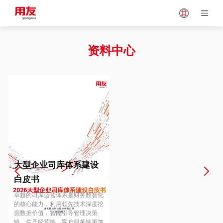
Japan
Vietnam
资料中心
Singapore
Malaysia
Indonesia
Thailand
Europe
Turkey
大型企业司库体系建设
白皮书
Hungary
Mexico
卓越的司库运营体系是财务数智化
的核心能力，利用领先技术深度挖
掘数据价值，智能引导管理决策
链、生产经营链、客户服务链更加