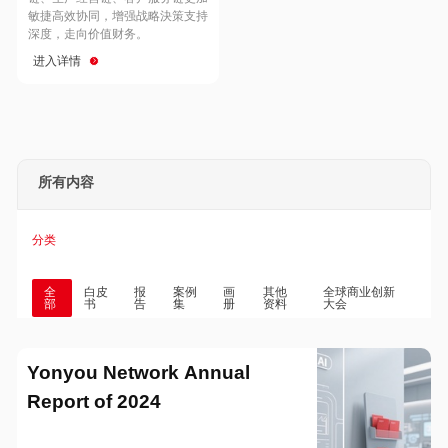
Hong Kong
Macau
敏捷高效协同，增强战略決策支持
深度，走向价值财务。
进入详情
Taiwan
Global
所有内容
分类
全
白皮
报
案例
画
其他
全球商业创新
部
书
告
集
册
资料
大会
Yonyou Network Annual
Report of 2024