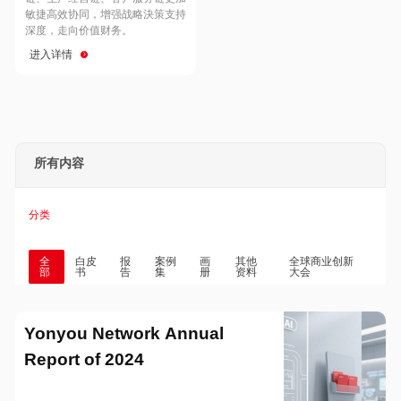
Hong Kong
Macau
敏捷高效协同，增强战略決策支持
深度，走向价值财务。
进入详情
Taiwan
Global
所有内容
分类
全
白皮
报
案例
画
其他
全球商业创新
部
书
告
集
册
资料
大会
Yonyou Network Annual
Report of 2024