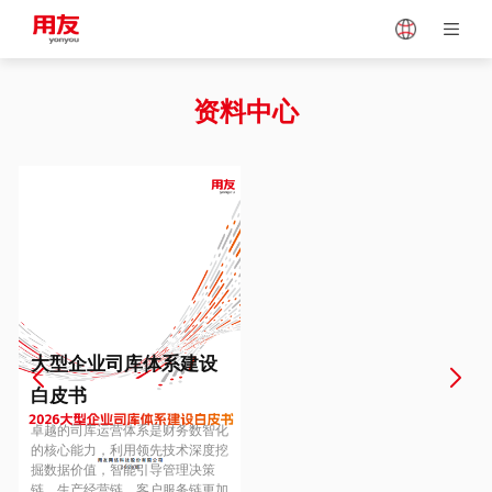
Japan
Vietnam
资料中心
Singapore
Malaysia
Indonesia
Thailand
Europe
Turkey
大型企业司库体系建设
白皮书
Hungary
Mexico
卓越的司库运营体系是财务数智化
的核心能力，利用领先技术深度挖
掘数据价值，智能引导管理决策
链、生产经营链、客户服务链更加