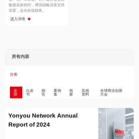
Hong Kong
Macau
敏捷高效协同，增强战略決策支持
深度，走向价值财务。
进入详情
Taiwan
Global
所有内容
分类
全
白皮
报
案例
画
其他
全球商业创新
部
书
告
集
册
资料
大会
Yonyou Network Annual
Report of 2024