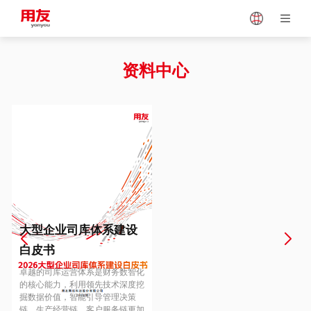
Japan
Vietnam
资料中心
Singapore
Malaysia
Indonesia
Thailand
Europe
Turkey
大型企业司库体系建设
白皮书
Hungary
Mexico
卓越的司库运营体系是财务数智化
的核心能力，利用领先技术深度挖
掘数据价值，智能引导管理决策
链、生产经营链、客户服务链更加