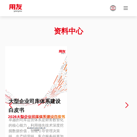
Japan
Vietnam
资料中心
Singapore
Malaysia
Indonesia
Thailand
Europe
Turkey
大型企业司库体系建设
白皮书
Hungary
Mexico
卓越的司库运营体系是财务数智化
的核心能力，利用领先技术深度挖
掘数据价值，智能引导管理决策
链、生产经营链、客户服务链更加