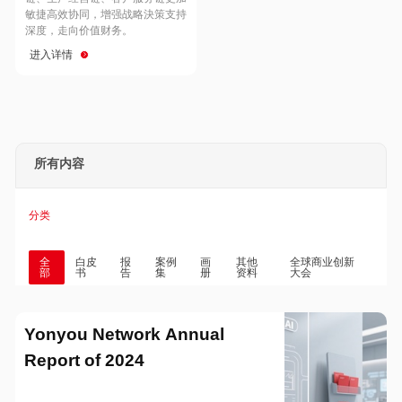
Hong Kong
Macau
敏捷高效协同，增强战略決策支持
深度，走向价值财务。
进入详情
Taiwan
Global
所有内容
分类
全
白皮
报
案例
画
其他
全球商业创新
部
书
告
集
册
资料
大会
Yonyou Network Annual
Report of 2024