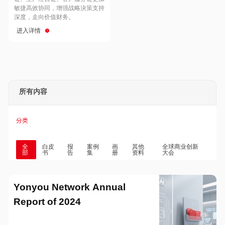
Hong Kong
Macau
敏捷高效协同，增强战略決策支持
深度，走向价值财务。
进入详情
Taiwan
Global
所有内容
分类
全
白皮
报
案例
画
其他
全球商业创新
部
书
告
集
册
资料
大会
Yonyou Network Annual
Report of 2024