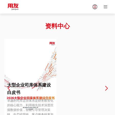
Japan
Vietnam
资料中心
Singapore
Malaysia
Indonesia
Thailand
Europe
Turkey
大型企业司库体系建设
白皮书
Hungary
Mexico
卓越的司库运营体系是财务数智化
的核心能力，利用领先技术深度挖
掘数据价值，智能引导管理决策
链、生产经营链、客户服务链更加