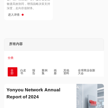
Hong Kong
Macau
敏捷高效协同，增强战略決策支持
深度，走向价值财务。
进入详情
Taiwan
Global
所有内容
分类
全
白皮
报
案例
画
其他
全球商业创新
部
书
告
集
册
资料
大会
Yonyou Network Annual
Report of 2024