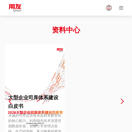
Japan
Vietnam
资料中心
Singapore
Malaysia
Indonesia
Thailand
Europe
Turkey
大型企业司库体系建设
白皮书
Hungary
Mexico
卓越的司库运营体系是财务数智化
的核心能力，利用领先技术深度挖
掘数据价值，智能引导管理决策
链、生产经营链、客户服务链更加