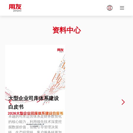
Japan
Vietnam
资料中心
Singapore
Malaysia
Indonesia
Thailand
Europe
Turkey
大型企业司库体系建设
白皮书
Hungary
Mexico
卓越的司库运营体系是财务数智化
的核心能力，利用领先技术深度挖
掘数据价值，智能引导管理决策
链、生产经营链、客户服务链更加