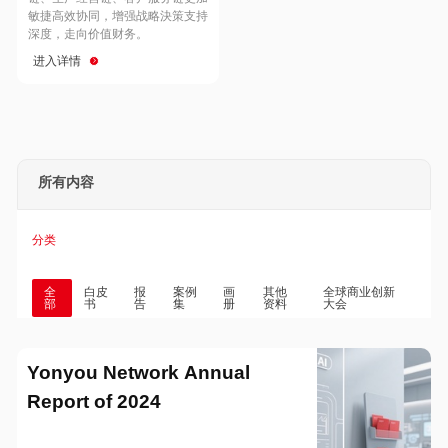
Hong Kong
Macau
敏捷高效协同，增强战略決策支持
深度，走向价值财务。
进入详情
Taiwan
Global
所有内容
分类
全
白皮
报
案例
画
其他
全球商业创新
部
书
告
集
册
资料
大会
Yonyou Network Annual
Report of 2024