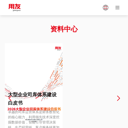
Japan
Vietnam
资料中心
Singapore
Malaysia
Indonesia
Thailand
Europe
Turkey
大型企业司库体系建设
白皮书
Hungary
Mexico
卓越的司库运营体系是财务数智化
的核心能力，利用领先技术深度挖
掘数据价值，智能引导管理决策
链、生产经营链、客户服务链更加