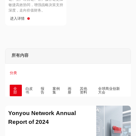
Hong Kong
Macau
敏捷高效协同，增强战略決策支持
深度，走向价值财务。
进入详情
Taiwan
Global
所有内容
分类
全
白皮
报
案例
画
其他
全球商业创新
部
书
告
集
册
资料
大会
Yonyou Network Annual
Report of 2024