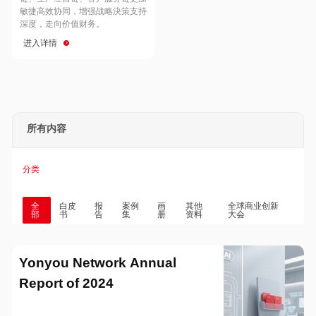
Hong Kong
Macau
敏捷高效协同，增强战略決策支持
深度，走向价值财务。
进入详情
Taiwan
Global
所有内容
分类
全
白皮
报
案例
画
其他
全球商业创新
部
书
告
集
册
资料
大会
Yonyou Network Annual
Report of 2024