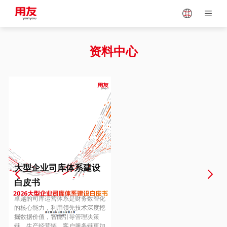
Japan
Vietnam
资料中心
Singapore
Malaysia
Indonesia
Thailand
Europe
Turkey
大型企业司库体系建设
白皮书
Hungary
Mexico
卓越的司库运营体系是财务数智化
的核心能力，利用领先技术深度挖
掘数据价值，智能引导管理决策
链、生产经营链、客户服务链更加