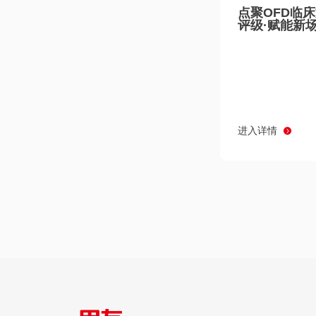
点聚OFD临
评级·赋能新
进入详情