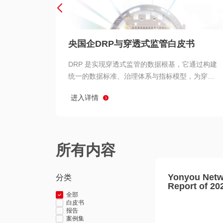
央国企DRP与穿透式监管白皮书
DRP 是实现穿透式监管的数据根基，它通过构建
统一的数据标准、治理体系与指标模型，为穿透
式监管提供了高质量、可信赖的数据基础。而以
进入详情
用友 BIP 为代表的新一代数智化平台，则为 DRP
的落地与穿透式监管的实现提供了强大的技术支
撑
所有内容
Yonyou Netw
分类
Report of 20
全部
白皮书
报告
案例集