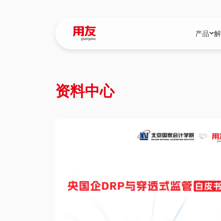
产品
解
YonBIP
行业解决
资料中心
YonBIP（大型
消费品行
YonSuite（
服务
畅捷通（小微企
国资
iuap平台（数
农业
用友BIP超级版
医药
U9 Cloud（
医疗
交通公用
建筑