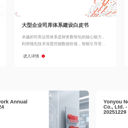
查看所有
大型企业司库体系建设白皮书
卓越的司库运营体系是财务数智化的核心能力，
利用领先技术深度挖掘数据价值，智能引导管理
决策 链、生产经营链、客户服务链更加敏捷高效
进入详情
协同，增强战略決策支持深度，走向价值财务。
ork Annual
Yonyou N
24
Co., Ltd. 
20251229