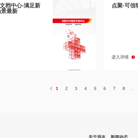
床文档中心-满足新
点聚-可信
场景最新
进入详情
1
2
3
4
5
6
7
8
...
关于用友
新闻动态