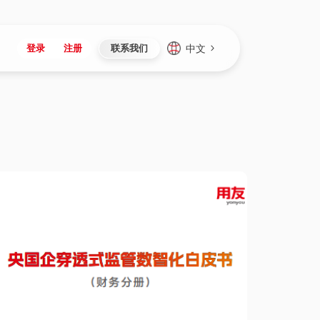
中文
登录
注册
联系我们
Japan
Vietnam
资讯与活动
iuap平台
成为合作伙伴
企业数据
Singapore
Malaysia
心
制造
新闻发布
智能平台
可持续产品与解决方案
数据服务
Indonesia
Thailand
者社区
研发
媒体报道
数据平台
数据安全与隐私
Europe
Turkey
生态定制平台
项目
资料中心
开发平台
社会影响力
Hungary
Mexico
资产
视频中心
云技术平台
人才发展
Hong Kong
Macau
协同
活动中心（日历）
应用平台
公司治理
Taiwan
Global
全球商业创新大会
连接平台
应用下载