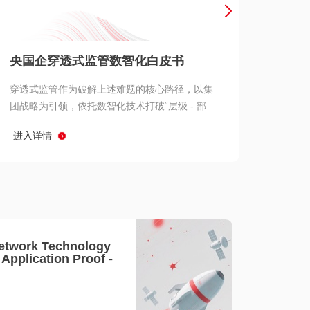
产品 >
央国企穿透式监管数智化白皮书
穿透式监管作为破解上述难题的核心路径，以集
团战略为引领，依托数智化技术打破“层级 - 部门
- 系统” 三重壁垒，实现从集团总部到基层经营单
进入详情
元的纵向全级次贯通、从监管指标到业务源头的
横向全链路延伸、 从风险预警到根因追溯的全周
期管控。
etwork Technology
- Application Proof -