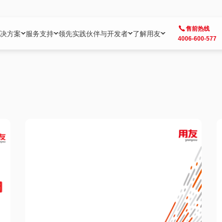
售前热线
决方案
服务支持
领先实践
伙伴与开发者
了解用友
4006-600-577
方案
社区
成为合作伙伴
企业AI
热点解决方案
公司信息
客户支持
开发者
业务领域
企业）
业
用户社区
地产
用友伙伴体系
企业AI
AI+全场景智能服务
了解用友
大型企业客户成功
用友开发者中
财务
成长型企业）
开发者社区
制造
ISV生态伙伴
YonGPT
用友BIP发布时刻
投资者关系
成长型企业客户成功
YonBIP开发
人力
业）
会计家园
金融
专业服务伙伴
智友（YonMate）
用友BIP企业数智化套件
全球分支机构
帮助中心
YonMaker
供应链
智化底座）
摩天
教育
战略联盟伙伴
YonWork
全球化数智运营解决方案
加入用友
友户通
营销
iKM
政务
增值经销伙伴
YonCode
用友BIP国产替代
阳光经营
产品安全中心
采购
制造业云ERP）
烟草
算法备案中心
广信