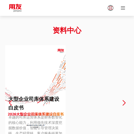
Japan
Vietnam
资料中心
Singapore
Malaysia
Indonesia
Thailand
Europe
Turkey
大型企业司库体系建设
白皮书
Hungary
Mexico
卓越的司库运营体系是财务数智化
的核心能力，利用领先技术深度挖
掘数据价值，智能引导管理决策
链、生产经营链、客户服务链更加