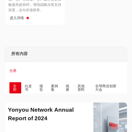
Hong Kong
Macau
敏捷高效协同，增强战略決策支持
深度，走向价值财务。
进入详情
Taiwan
Global
所有内容
分类
全
白皮
报
案例
画
其他
全球商业创新
部
书
告
集
册
资料
大会
Yonyou Network Annual
Report of 2024