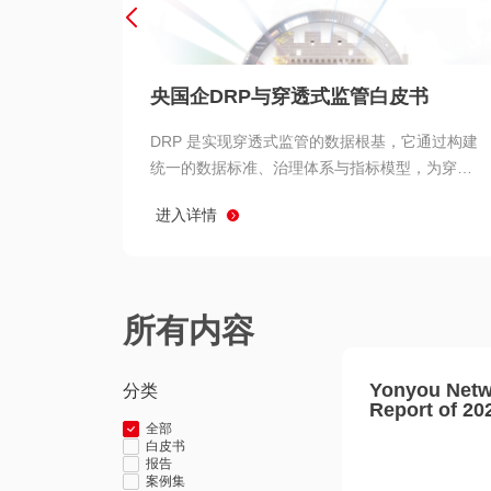
央国企DRP与穿透式监管白皮书
DRP 是实现穿透式监管的数据根基，它通过构建
统一的数据标准、治理体系与指标模型，为穿透
式监管提供了高质量、可信赖的数据基础。而以
进入详情
用友 BIP 为代表的新一代数智化平台，则为 DRP
的落地与穿透式监管的实现提供了强大的技术支
撑
所有内容
Yonyou Netw
分类
Report of 20
全部
白皮书
报告
案例集