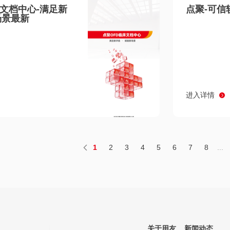
床文档中心-满足新
点聚-可信
场景最新
进入详情
1
2
3
4
5
6
7
8
...
关于用友
新闻动态