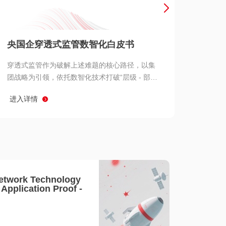
产品 >
央国企穿透式监管数智化白皮书
穿透式监管作为破解上述难题的核心路径，以集
团战略为引领，依托数智化技术打破“层级 - 部门
- 系统” 三重壁垒，实现从集团总部到基层经营单
进入详情
元的纵向全级次贯通、从监管指标到业务源头的
横向全链路延伸、 从风险预警到根因追溯的全周
期管控。
etwork Technology
- Application Proof -