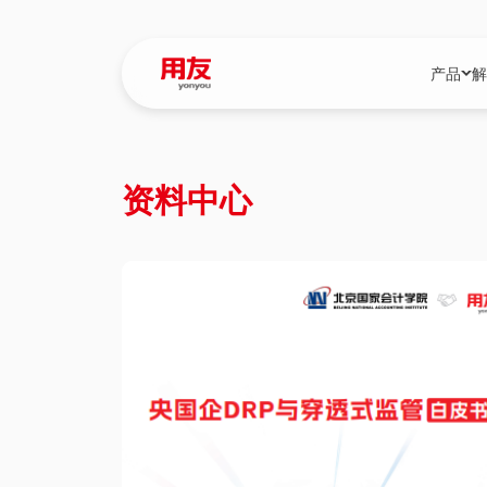
产品
解
YonBIP
行业解决
资料中心
YonBIP（大型
消费品行
YonSuite（
服务
畅捷通（小微企
国资
iuap平台（数
农业
用友BIP超级版
医药
U9 Cloud（
医疗
交通公用
建筑