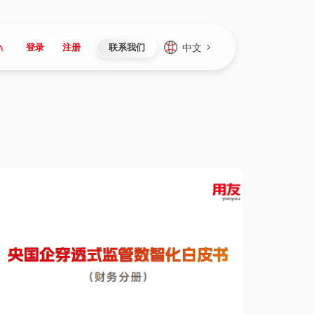
中文
登录
注册
联系我们
Japan
Vietnam
资讯与活动
iuap平台
成为合作伙伴
企业数据
Singapore
Malaysia
心
制造
新闻发布
智能平台
可持续产品与解决方案
数据服务
Indonesia
Thailand
者社区
研发
媒体报道
数据平台
数据安全与隐私
Europe
Turkey
生态定制平台
项目
资料中心
开发平台
社会影响力
Hungary
Mexico
资产
视频中心
云技术平台
人才发展
Hong Kong
Macau
协同
活动中心（日历）
应用平台
公司治理
Taiwan
Global
全球商业创新大会
连接平台
应用下载