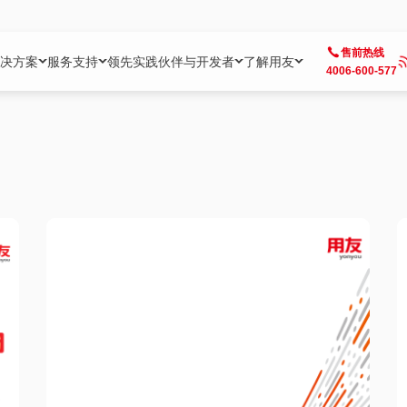
售前热线
决方案
服务支持
领先实践
伙伴与开发者
了解用友
4006-600-577
方案
社区
成为合作伙伴
企业AI
热点解决方案
公司信息
客户支持
开发者
业务领域
企业）
业
用户社区
地产
用友伙伴体系
企业AI
AI+全场景智能服务
了解用友
大型企业客户成功
用友开发者中
财务
成长型企业）
开发者社区
制造
ISV生态伙伴
YonGPT
用友BIP发布时刻
投资者关系
成长型企业客户成功
YonBIP开发
人力
业）
会计家园
金融
专业服务伙伴
智友（YonMate）
用友BIP企业数智化套件
全球分支机构
帮助中心
YonMaker
供应链
智化底座）
摩天
教育
战略联盟伙伴
YonWork
全球化数智运营解决方案
加入用友
友户通
营销
iKM
政务
增值经销伙伴
YonCode
用友BIP国产替代
阳光经营
产品安全中心
采购
制造业云ERP）
烟草
算法备案中心
广信