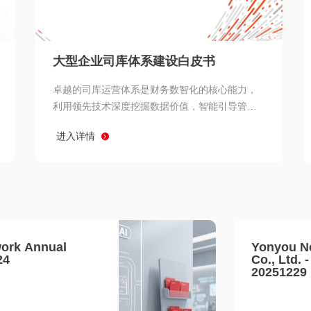
查看所有
大型企业司库体系建设白皮书
卓越的司库运营体系是财务数智化的核心能力，
利用领先技术深度挖掘数据价值，智能引导管理
决策 链、生产经营链、客户服务链更加敏捷高效
进入详情
协同，增强战略決策支持深度，走向价值财务。
ork Annual
Yonyou N
24
Co., Ltd. 
20251229