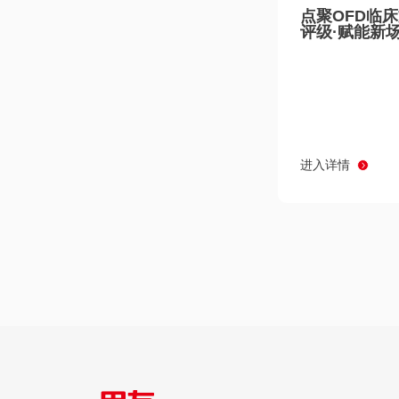
点聚OFD临
评级·赋能新
进入详情