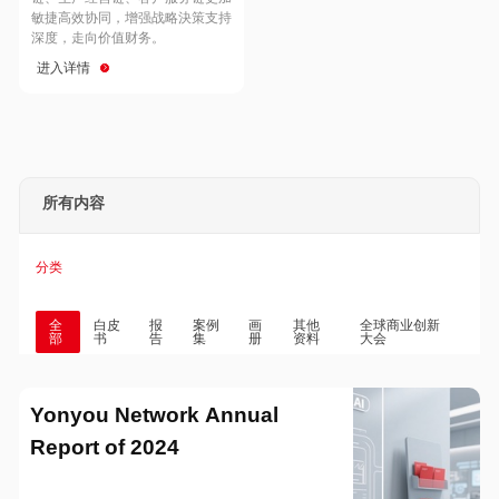
Hong Kong
Macau
敏捷高效协同，增强战略決策支持
深度，走向价值财务。
进入详情
Taiwan
Global
所有内容
分类
全
白皮
报
案例
画
其他
全球商业创新
部
书
告
集
册
资料
大会
Yonyou Network Annual
Report of 2024