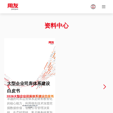
Japan
Vietnam
资料中心
Singapore
Malaysia
Indonesia
Thailand
Europe
Turkey
大型企业司库体系建设
白皮书
Hungary
Mexico
卓越的司库运营体系是财务数智化
的核心能力，利用领先技术深度挖
掘数据价值，智能引导管理决策
链、生产经营链、客户服务链更加