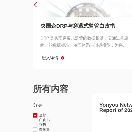
央国企DRP与穿透式监管白皮书
DRP 是实现穿透式监管的数据根基，它通过构建
统一的数据标准、治理体系与指标模型，为穿透
式监管提供了高质量、可信赖的数据基础。而以
进入详情
用友 BIP 为代表的新一代数智化平台，则为 DRP
的落地与穿透式监管的实现提供了强大的技术支
撑
所有内容
Yonyou Netw
分类
Report of 20
全部
白皮书
报告
案例集