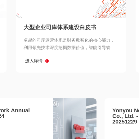
查看所有
大型企业司库体系建设白皮书
卓越的司库运营体系是财务数智化的核心能力，
利用领先技术深度挖掘数据价值，智能引导管理
决策 链、生产经营链、客户服务链更加敏捷高效
进入详情
协同，增强战略決策支持深度，走向价值财务。
ork Annual
Yonyou N
24
Co., Ltd. 
20251229