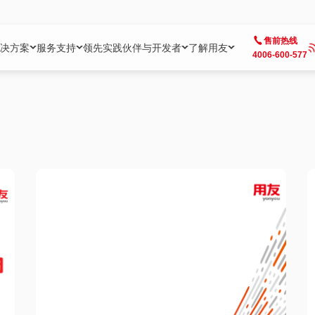
售前热线
决方案
服务支持
领先实践
伙伴与开发者
了解用友
4006-600-577
方案
社区
成为合作伙伴
企业AI
热点解决方案
公司信息
客户支持
开发者
业务领域
企业）
业
用户社区
地产
用友伙伴体系
企业AI
AI+全场景智能服务
了解用友
大型企业客户成功
用友开发者中
财务
成长型企业）
开发者社区
制造
ISV生态伙伴
YonGPT
用友BIP发布时刻
投资者关系
成长型企业客户成功
YonBIP开发
人力
业）
会计家园
金融
专业服务伙伴
智友（YonMate）
用友BIP企业数智化套件
全球分支机构
帮助中心
YonMaker
供应链
智化底座）
摩天
教育
战略联盟伙伴
YonWork
全球化数智运营解决方案
加入用友
友户通
营销
iKM
政务
增值经销伙伴
YonCode
用友BIP国产替代
阳光经营
产品安全中心
采购
制造业云ERP）
烟草
算法备案中心
广信