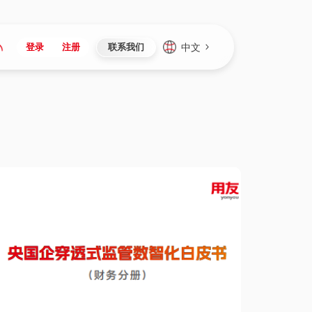
中文
登录
注册
联系我们
Japan
Vietnam
资讯与活动
iuap平台
成为合作伙伴
企业数据
Singapore
Malaysia
心
制造
新闻发布
智能平台
可持续产品与解决方案
数据服务
Indonesia
Thailand
者社区
研发
媒体报道
数据平台
数据安全与隐私
Europe
Turkey
生态定制平台
项目
资料中心
开发平台
社会影响力
Hungary
Mexico
资产
视频中心
云技术平台
人才发展
Hong Kong
Macau
协同
活动中心（日历）
应用平台
公司治理
Taiwan
Global
全球商业创新大会
连接平台
应用下载