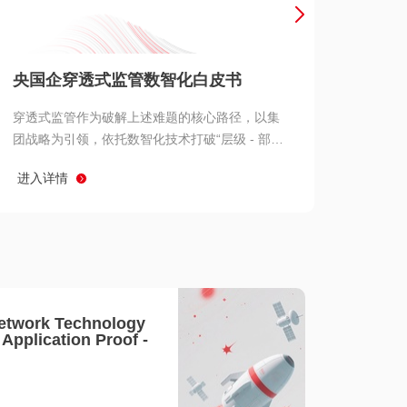
产品 >
央国企穿透式监管数智化白皮书
穿透式监管作为破解上述难题的核心路径，以集
团战略为引领，依托数智化技术打破“层级 - 部门
- 系统” 三重壁垒，实现从集团总部到基层经营单
进入详情
元的纵向全级次贯通、从监管指标到业务源头的
横向全链路延伸、 从风险预警到根因追溯的全周
期管控。
etwork Technology
- Application Proof -