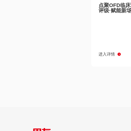
点聚OFD临
评级·赋能新
进入详情