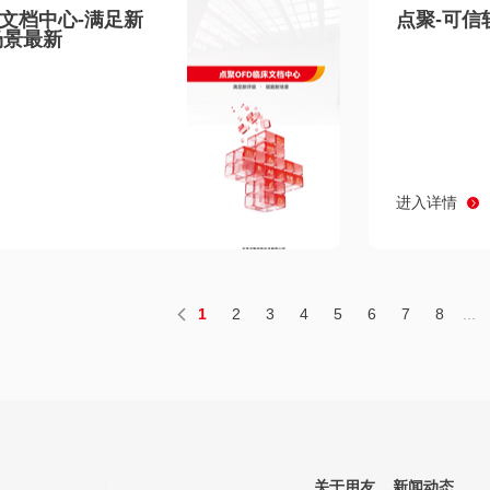
床文档中心-满足新
点聚-可信
场景最新
进入详情
1
2
3
4
5
6
7
8
...
关于用友
新闻动态