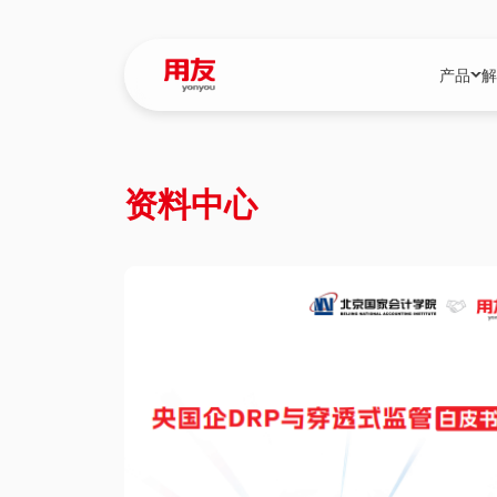
产品
解
YonBIP
行业解决
资料中心
YonBIP（大型
消费品行
YonSuite（
服务
畅捷通（小微企
国资
iuap平台（数
农业
用友BIP超级版
医药
U9 Cloud（
医疗
交通公用
建筑