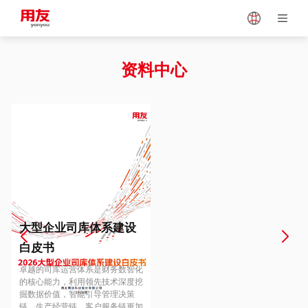
Japan
Vietnam
资料中心
Singapore
Malaysia
Indonesia
Thailand
Europe
Turkey
大型企业司库体系建设
白皮书
Hungary
Mexico
卓越的司库运营体系是财务数智化
的核心能力，利用领先技术深度挖
掘数据价值，智能引导管理决策
链、生产经营链、客户服务链更加