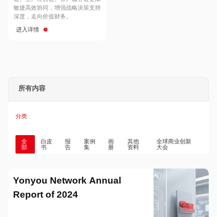
Hong Kong
Macau
敏捷高效协同，增强战略決策支持
深度，走向价值财务。
进入详情
Taiwan
Global
所有内容
分类
全
白皮
报
案例
画
其他
全球商业创新
部
书
告
集
册
资料
大会
Yonyou Network Annual
Report of 2024