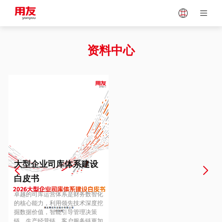
Japan
Vietnam
资料中心
Singapore
Malaysia
Indonesia
Thailand
Europe
Turkey
大型企业司库体系建设
白皮书
Hungary
Mexico
卓越的司库运营体系是财务数智化
的核心能力，利用领先技术深度挖
掘数据价值，智能引导管理决策
链、生产经营链、客户服务链更加