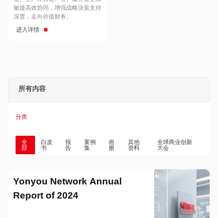
Hong Kong
Macau
敏捷高效协同，增强战略決策支持
深度，走向价值财务。
进入详情
Taiwan
Global
所有内容
分类
全
白皮
报
案例
画
其他
全球商业创新
部
书
告
集
册
资料
大会
Yonyou Network Annual
Report of 2024