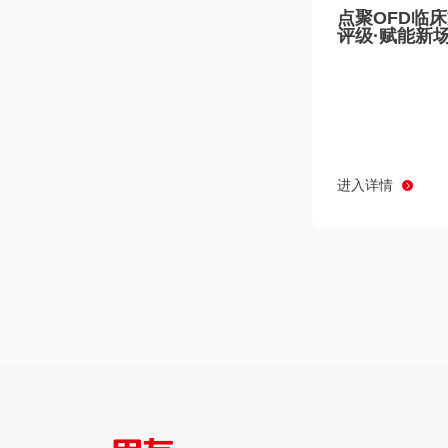
点聚OFD临
评级·赋能新
进入详情