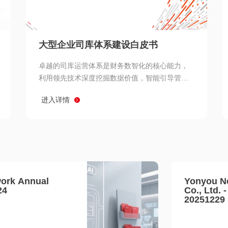
查看所有
大型企业司库体系建设白皮书
卓越的司库运营体系是财务数智化的核心能力，
利用领先技术深度挖掘数据价值，智能引导管理
决策 链、生产经营链、客户服务链更加敏捷高效
进入详情
协同，增强战略決策支持深度，走向价值财务。
ork Annual
Yonyou N
24
Co., Ltd. 
20251229