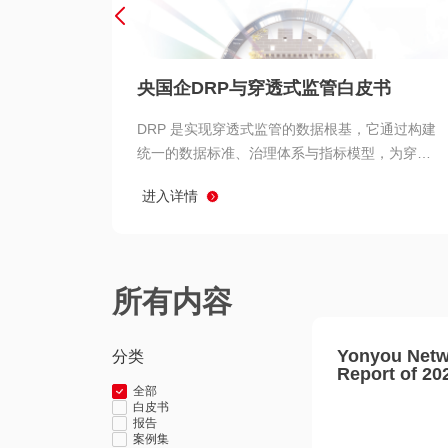
央国企DRP与穿透式监管白皮书
DRP 是实现穿透式监管的数据根基，它通过构建
统一的数据标准、治理体系与指标模型，为穿透
式监管提供了高质量、可信赖的数据基础。而以
进入详情
用友 BIP 为代表的新一代数智化平台，则为 DRP
的落地与穿透式监管的实现提供了强大的技术支
撑
所有内容
Yonyou Netw
分类
Report of 20
全部
白皮书
报告
案例集