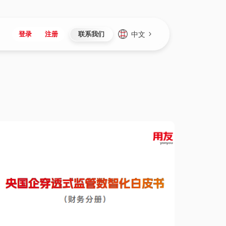
中文
登录
注册
联系我们
Japan
Vietnam
资讯与活动
iuap平台
成为合作伙伴
企业数据
Singapore
Malaysia
心
制造
新闻发布
智能平台
可持续产品与解决方案
数据服务
Indonesia
Thailand
者社区
研发
媒体报道
数据平台
数据安全与隐私
Europe
Turkey
生态定制平台
项目
资料中心
开发平台
社会影响力
Hungary
Mexico
资产
视频中心
云技术平台
人才发展
Hong Kong
Macau
协同
活动中心（日历）
应用平台
公司治理
Taiwan
Global
全球商业创新大会
连接平台
应用下载