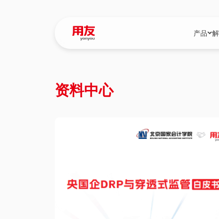
产品
解
YonBIP
行业解决
资料中心
YonBIP（大型
消费品行
YonSuite（
服务
畅捷通（小微企
国资
iuap平台（数
农业
用友BIP超级版
医药
U9 Cloud（
医疗
交通公用
建筑