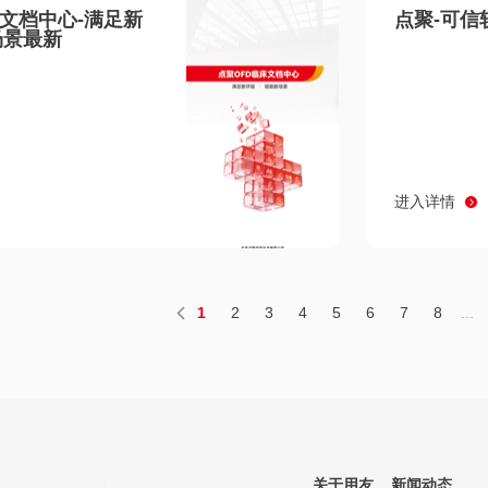
床文档中心-满足新
点聚-可信
场景最新
进入详情
1
2
3
4
5
6
7
8
...
关于用友
新闻动态