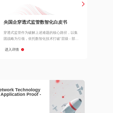
产品 >
央国企穿透式监管数智化白皮书
穿透式监管作为破解上述难题的核心路径，以集
团战略为引领，依托数智化技术打破“层级 - 部门
- 系统” 三重壁垒，实现从集团总部到基层经营单
进入详情
元的纵向全级次贯通、从监管指标到业务源头的
横向全链路延伸、 从风险预警到根因追溯的全周
期管控。
etwork Technology
- Application Proof -