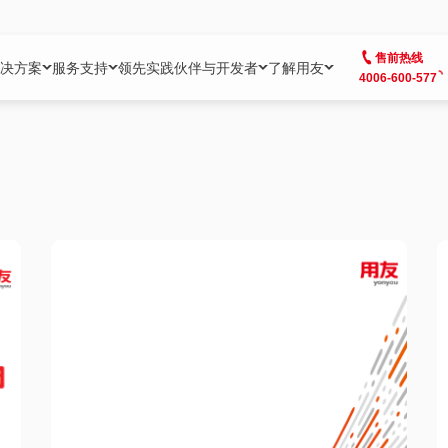
售前热线
决方案
服务支持
领先实践
伙伴与开发者
了解用友
4006-600-577
方案
社区
成为合作伙伴
企业AI
热点解决方案
公司信息
客户支持
开发者
业务领域
企业）
业
用户社区
地产
用友伙伴体系
企业AI
AI+全场景智能服务
了解用友
大型企业客户成功
用友开发者中
财务
成长型企业）
开发者社区
制造
ISV生态伙伴
YonGPT
用友BIP发布时刻
投资者关系
成长型企业客户成功
YonBIP开发
人力
业）
会计家园
金融
专业服务伙伴
智友（YonMate）
用友BIP企业数智化套件
全球分支机构
帮助中心
YonMaker
供应链
智化底座）
摩天
教育
战略联盟伙伴
YonWork
全球化数智运营解决方案
加入用友
友户通
营销
iKM
政务
增值经销伙伴
YonCode
用友BIP国产替代
阳光经营
产品安全中心
采购
制造业云ERP）
烟草
算法备案中心
广信