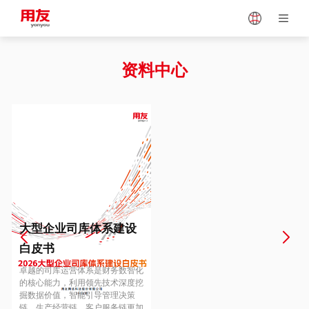
Japan
Vietnam
资料中心
Singapore
Malaysia
Indonesia
Thailand
Europe
Turkey
大型企业司库体系建设
白皮书
Hungary
Mexico
卓越的司库运营体系是财务数智化
的核心能力，利用领先技术深度挖
掘数据价值，智能引导管理决策
链、生产经营链、客户服务链更加