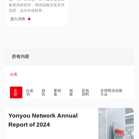
Hong Kong
Macau
敏捷高效协同，增强战略決策支持
深度，走向价值财务。
进入详情
Taiwan
Global
所有内容
分类
全
白皮
报
案例
画
其他
全球商业创新
部
书
告
集
册
资料
大会
Yonyou Network Annual
Report of 2024