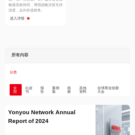
Hong Kong
Macau
敏捷高效协同，增强战略決策支持
深度，走向价值财务。
进入详情
Taiwan
Global
所有内容
分类
全
白皮
报
案例
画
其他
全球商业创新
部
书
告
集
册
资料
大会
Yonyou Network Annual
Report of 2024