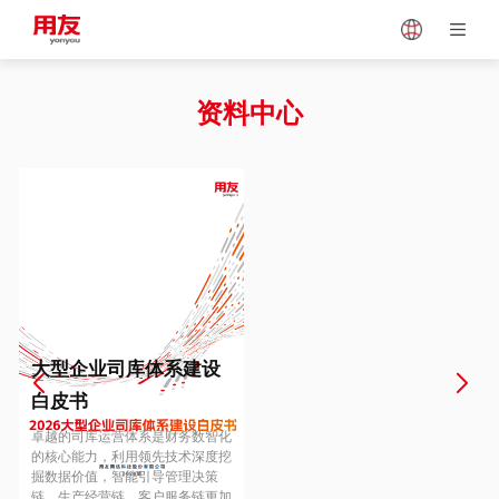
Japan
Vietnam
资料中心
Singapore
Malaysia
Indonesia
Thailand
Europe
Turkey
大型企业司库体系建设
白皮书
Hungary
Mexico
卓越的司库运营体系是财务数智化
的核心能力，利用领先技术深度挖
掘数据价值，智能引导管理决策
链、生产经营链、客户服务链更加