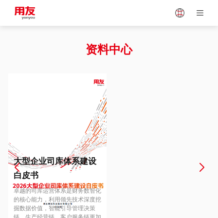
Japan
Vietnam
资料中心
Singapore
Malaysia
Indonesia
Thailand
Europe
Turkey
大型企业司库体系建设
白皮书
Hungary
Mexico
卓越的司库运营体系是财务数智化
的核心能力，利用领先技术深度挖
掘数据价值，智能引导管理决策
链、生产经营链、客户服务链更加