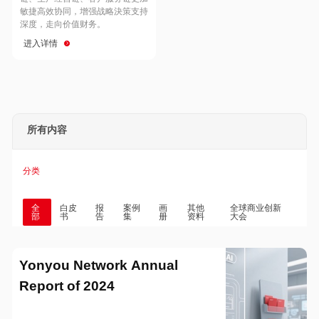
Hong Kong
Macau
敏捷高效协同，增强战略決策支持
深度，走向价值财务。
进入详情
Taiwan
Global
所有内容
分类
全
白皮
报
案例
画
其他
全球商业创新
部
书
告
集
册
资料
大会
Yonyou Network Annual
Report of 2024