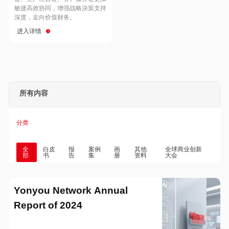
Hong Kong
Macau
敏捷高效协同，增强战略決策支持
深度，走向价值财务。
进入详情
Taiwan
Global
所有内容
分类
全
白皮
报
案例
画
其他
全球商业创新
部
书
告
集
册
资料
大会
Yonyou Network Annual
Report of 2024