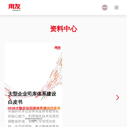
Japan
Vietnam
资料中心
Singapore
Malaysia
Indonesia
Thailand
Europe
Turkey
大型企业司库体系建设
白皮书
Hungary
Mexico
卓越的司库运营体系是财务数智化
的核心能力，利用领先技术深度挖
掘数据价值，智能引导管理决策
链、生产经营链、客户服务链更加