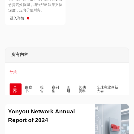
Hong Kong
Macau
敏捷高效协同，增强战略決策支持
深度，走向价值财务。
进入详情
Taiwan
Global
所有内容
分类
全
白皮
报
案例
画
其他
全球商业创新
部
书
告
集
册
资料
大会
Yonyou Network Annual
Report of 2024