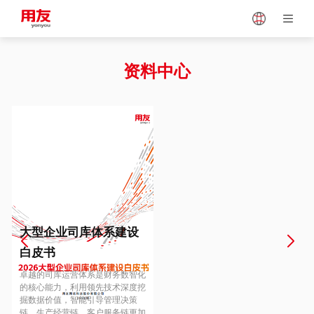
Japan
Vietnam
资料中心
Singapore
Malaysia
Indonesia
Thailand
Europe
Turkey
大型企业司库体系建设
白皮书
Hungary
Mexico
卓越的司库运营体系是财务数智化
的核心能力，利用领先技术深度挖
掘数据价值，智能引导管理决策
链、生产经营链、客户服务链更加