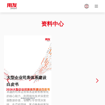
Japan
Vietnam
资料中心
Singapore
Malaysia
Indonesia
Thailand
Europe
Turkey
大型企业司库体系建设
白皮书
Hungary
Mexico
卓越的司库运营体系是财务数智化
的核心能力，利用领先技术深度挖
掘数据价值，智能引导管理决策
链、生产经营链、客户服务链更加