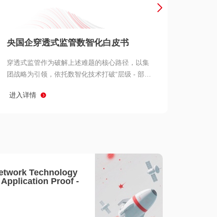
产品 >
央国企穿透式监管数智化白皮书
穿透式监管作为破解上述难题的核心路径，以集
团战略为引领，依托数智化技术打破“层级 - 部门
- 系统” 三重壁垒，实现从集团总部到基层经营单
进入详情
元的纵向全级次贯通、从监管指标到业务源头的
横向全链路延伸、 从风险预警到根因追溯的全周
期管控。
etwork Technology
- Application Proof -