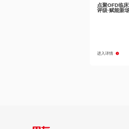
点聚OFD临
评级·赋能新
进入详情