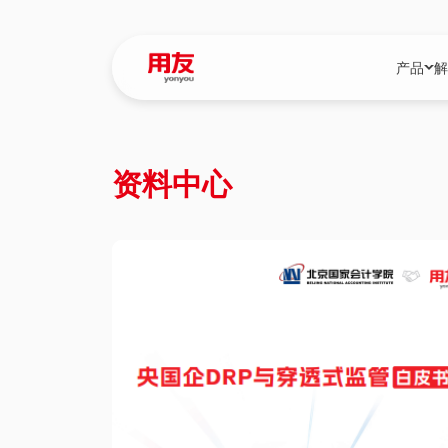
产品
解
YonBIP
行业解决
资料中心
YonBIP（大型
消费品行
YonSuite（
服务
畅捷通（小微企
国资
iuap平台（数
农业
用友BIP超级版
医药
U9 Cloud（
医疗
交通公用
建筑