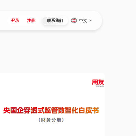
中文
登录
注册
联系我们
Japan
Vietnam
资讯与活动
iuap平台
成为合作伙伴
企业数据
Singapore
Malaysia
心
制造
新闻发布
智能平台
可持续产品与解决方案
数据服务
Indonesia
Thailand
者社区
研发
媒体报道
数据平台
数据安全与隐私
Europe
Turkey
生态定制平台
项目
资料中心
开发平台
社会影响力
Hungary
Mexico
资产
视频中心
云技术平台
人才发展
Hong Kong
Macau
协同
活动中心（日历）
应用平台
公司治理
Taiwan
Global
全球商业创新大会
连接平台
应用下载