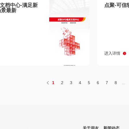
床文档中心-满足新
点聚-可信
场景最新
进入详情
1
2
3
4
5
6
7
8
...
关于用友
新闻动态