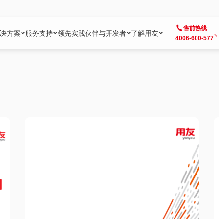
售前热线
决方案
服务支持
领先实践
伙伴与开发者
了解用友
4006-600-577
方案
社区
成为合作伙伴
企业AI
热点解决方案
公司信息
客户支持
开发者
业务领域
企业）
业
用户社区
地产
用友伙伴体系
企业AI
AI+全场景智能服务
了解用友
大型企业客户成功
用友开发者中
财务
成长型企业）
开发者社区
制造
ISV生态伙伴
YonGPT
用友BIP发布时刻
投资者关系
成长型企业客户成功
YonBIP开发
人力
业）
会计家园
金融
专业服务伙伴
智友（YonMate）
用友BIP企业数智化套件
全球分支机构
帮助中心
YonMaker
供应链
智化底座）
摩天
教育
战略联盟伙伴
YonWork
全球化数智运营解决方案
加入用友
友户通
营销
iKM
政务
增值经销伙伴
YonCode
用友BIP国产替代
阳光经营
产品安全中心
采购
制造业云ERP）
烟草
算法备案中心
广信