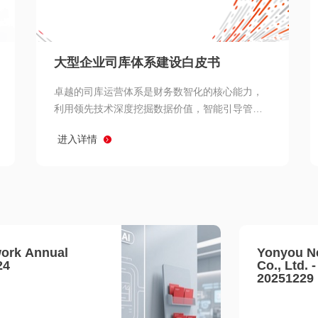
查看所有
大型企业司库体系建设白皮书
卓越的司库运营体系是财务数智化的核心能力，
利用领先技术深度挖掘数据价值，智能引导管理
决策 链、生产经营链、客户服务链更加敏捷高效
进入详情
协同，增强战略決策支持深度，走向价值财务。
ork Annual
Yonyou N
24
Co., Ltd. 
20251229