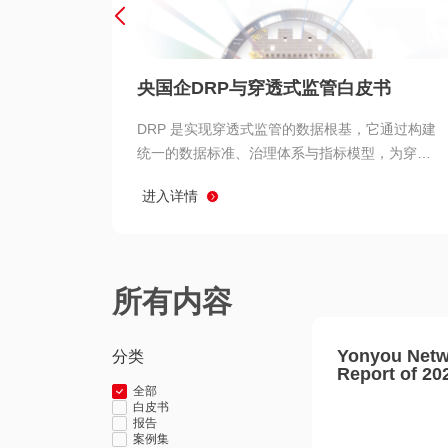
央国企DRP与穿透式监管白皮书
DRP 是实现穿透式监管的数据根基，它通过构建
统一的数据标准、治理体系与指标模型，为穿透
式监管提供了高质量、可信赖的数据基础。而以
进入详情
用友 BIP 为代表的新一代数智化平台，则为 DRP
的落地与穿透式监管的实现提供了强大的技术支
撑
所有内容
Yonyou Netw
分类
Report of 20
全部
白皮书
报告
案例集