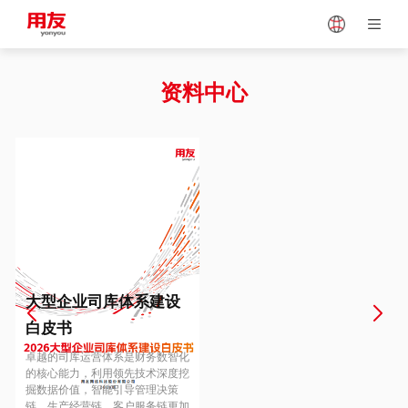
Japan
Vietnam
资料中心
Singapore
Malaysia
Indonesia
Thailand
Europe
Turkey
大型企业司库体系建设
白皮书
Hungary
Mexico
卓越的司库运营体系是财务数智化
的核心能力，利用领先技术深度挖
掘数据价值，智能引导管理决策
链、生产经营链、客户服务链更加