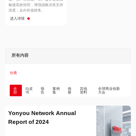
Hong Kong
Macau
敏捷高效协同，增强战略決策支持
深度，走向价值财务。
进入详情
Taiwan
Global
所有内容
分类
全
白皮
报
案例
画
其他
全球商业创新
部
书
告
集
册
资料
大会
Yonyou Network Annual
Report of 2024