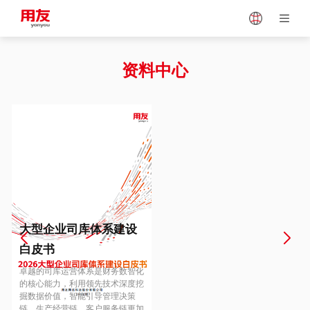
Japan
Vietnam
资料中心
Singapore
Malaysia
Indonesia
Thailand
Europe
Turkey
大型企业司库体系建设
白皮书
Hungary
Mexico
卓越的司库运营体系是财务数智化
的核心能力，利用领先技术深度挖
掘数据价值，智能引导管理决策
链、生产经营链、客户服务链更加