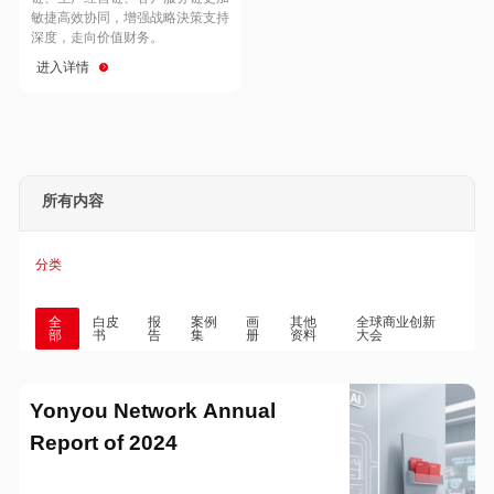
Hong Kong
Macau
敏捷高效协同，增强战略決策支持
深度，走向价值财务。
进入详情
Taiwan
Global
所有内容
分类
全
白皮
报
案例
画
其他
全球商业创新
部
书
告
集
册
资料
大会
Yonyou Network Annual
Report of 2024