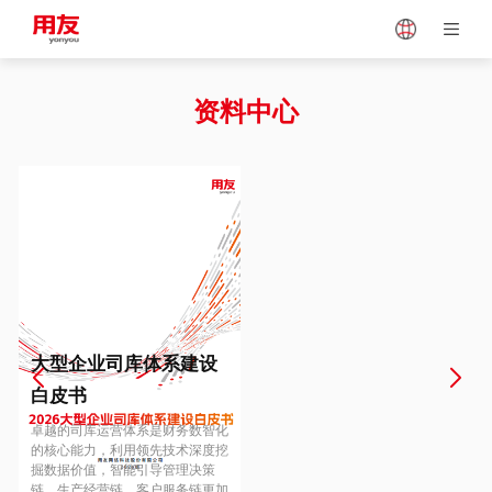
Japan
Vietnam
资料中心
Singapore
Malaysia
Indonesia
Thailand
Europe
Turkey
大型企业司库体系建设
白皮书
Hungary
Mexico
卓越的司库运营体系是财务数智化
的核心能力，利用领先技术深度挖
掘数据价值，智能引导管理决策
链、生产经营链、客户服务链更加