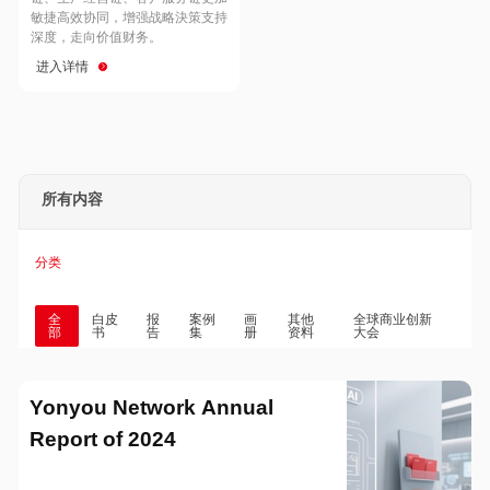
Hong Kong
Macau
敏捷高效协同，增强战略決策支持
深度，走向价值财务。
进入详情
Taiwan
Global
所有内容
分类
全
白皮
报
案例
画
其他
全球商业创新
部
书
告
集
册
资料
大会
Yonyou Network Annual
Report of 2024