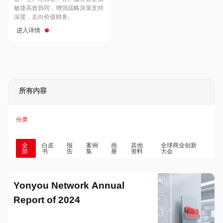
Hong Kong
Macau
敏捷高效协同，增强战略決策支持
深度，走向价值财务。
进入详情
Taiwan
Global
所有内容
分类
全
白皮
报
案例
画
其他
全球商业创新
部
书
告
集
册
资料
大会
Yonyou Network Annual
Report of 2024