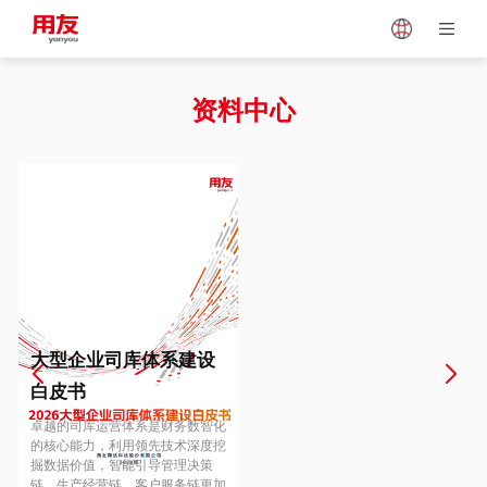
Japan
Vietnam
资料中心
Singapore
Malaysia
Indonesia
Thailand
Europe
Turkey
大型企业司库体系建设
白皮书
Hungary
Mexico
卓越的司库运营体系是财务数智化
的核心能力，利用领先技术深度挖
掘数据价值，智能引导管理决策
链、生产经营链、客户服务链更加