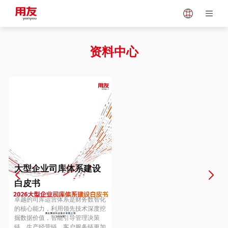
Japan
Vietnam
资料中心
Singapore
Malaysia
Indonesia
Thailand
Europe
Turkey
大型企业司库体系建设
白皮书
Hungary
Mexico
卓越的司库运营体系是财务数智化
的核心能力，利用领先技术深度挖
掘数据价值，智能引导管理决策
链、生产经营链、客户服务链更加