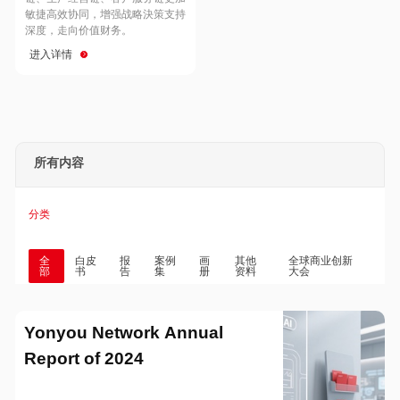
Hong Kong
Macau
敏捷高效协同，增强战略決策支持
深度，走向价值财务。
进入详情
Taiwan
Global
所有内容
分类
全
白皮
报
案例
画
其他
全球商业创新
部
书
告
集
册
资料
大会
Yonyou Network Annual
Report of 2024