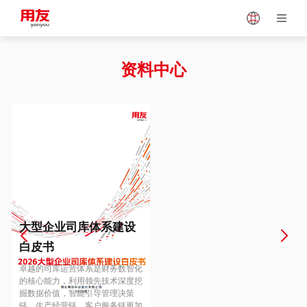
Japan
Vietnam
资料中心
Singapore
Malaysia
Indonesia
Thailand
Europe
Turkey
大型企业司库体系建设
白皮书
Hungary
Mexico
卓越的司库运营体系是财务数智化
的核心能力，利用领先技术深度挖
掘数据价值，智能引导管理决策
链、生产经营链、客户服务链更加