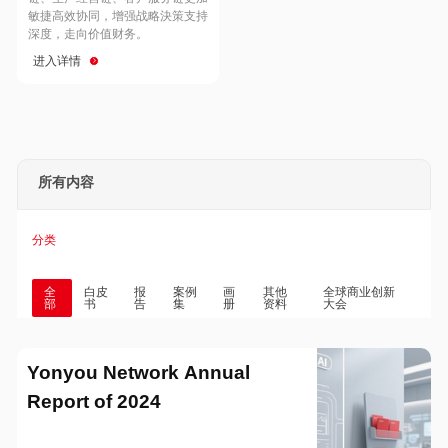
Hong Kong
Macau
敏捷高效协同，增强战略決策支持
深度，走向价值财务。
进入详情
Taiwan
Global
所有内容
分类
全
白皮
报
案例
画
其他
全球商业创新
部
书
告
集
册
资料
大会
Yonyou Network Annual
Report of 2024