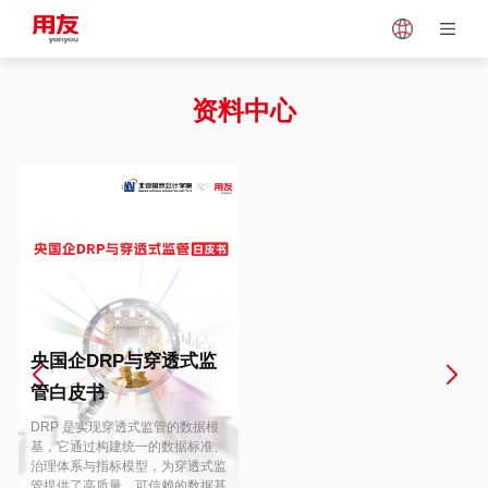
Japan
Vietnam
资料中心
Singapore
Malaysia
Indonesia
Thailand
Europe
Turkey
央国企DRP与穿透式监
管白皮书
Hungary
Mexico
DRP 是实现穿透式监管的数据根
基，它通过构建统一的数据标准、
治理体系与指标模型，为穿透式监
管提供了高质量、可信赖的数据基