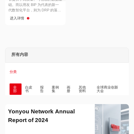
Hong Kong
Macau
础。而以用友 BIP 为代表的新一
代数智化平台，则为 DRP 的落地
与穿透式监管的实现提供了强大的
进入详情
技术支撑
Taiwan
Global
所有内容
分类
全
白皮
报
案例
画
其他
全球商业创新
部
书
告
集
册
资料
大会
Yonyou Network Annual
Report of 2024