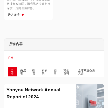
Hong Kong
Macau
敏捷高效协同，增强战略決策支持
深度，走向价值财务。
进入详情
Taiwan
Global
所有内容
分类
全
白皮
报
案例
画
其他
全球商业创新
部
书
告
集
册
资料
大会
Yonyou Network Annual
Report of 2024