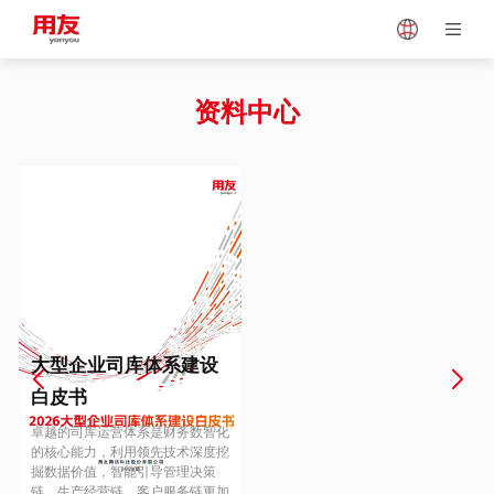
Japan
Vietnam
资料中心
Singapore
Malaysia
Indonesia
Thailand
Europe
Turkey
大型企业司库体系建设
白皮书
Hungary
Mexico
卓越的司库运营体系是财务数智化
的核心能力，利用领先技术深度挖
掘数据价值，智能引导管理决策
链、生产经营链、客户服务链更加