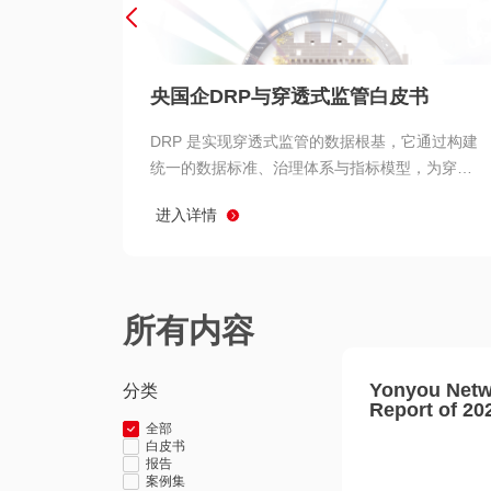
央国企DRP与穿透式监管白皮书
DRP 是实现穿透式监管的数据根基，它通过构建
统一的数据标准、治理体系与指标模型，为穿透
式监管提供了高质量、可信赖的数据基础。而以
进入详情
用友 BIP 为代表的新一代数智化平台，则为 DRP
的落地与穿透式监管的实现提供了强大的技术支
撑
所有内容
Yonyou Netw
分类
Report of 20
全部
白皮书
报告
案例集