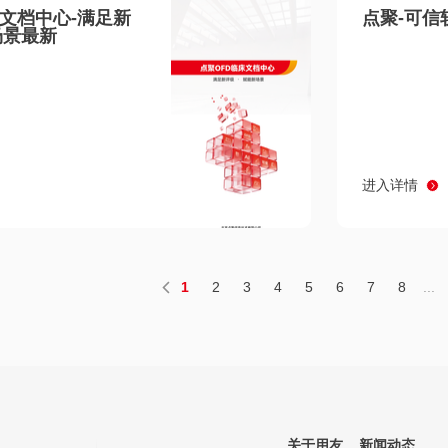
床文档中心-满足新
点聚-可信
场景最新
进入详情
1
2
3
4
5
6
7
8
...
关于用友
新闻动态