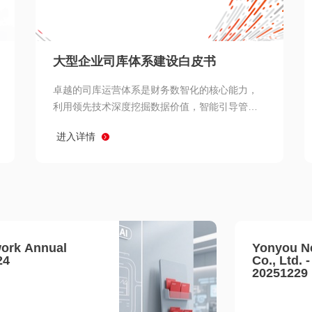
查看所有
大型企业司库体系建设白皮书
卓越的司库运营体系是财务数智化的核心能力，
利用领先技术深度挖掘数据价值，智能引导管理
决策 链、生产经营链、客户服务链更加敏捷高效
进入详情
协同，增强战略決策支持深度，走向价值财务。
ork Annual
Yonyou N
24
Co., Ltd. 
20251229