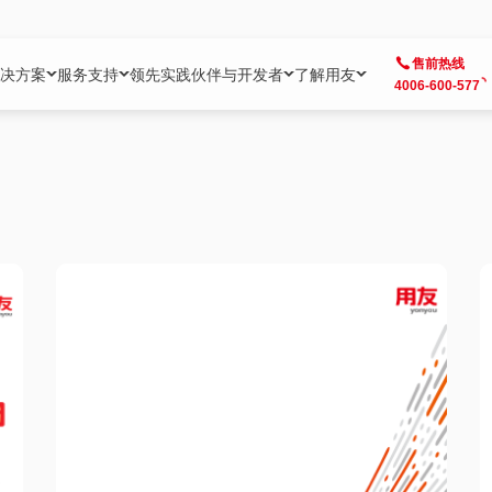
售前热线
决方案
服务支持
领先实践
伙伴与开发者
了解用友
4006-600-577
方案
社区
成为合作伙伴
企业AI
热点解决方案
公司信息
客户支持
开发者
业务领域
企业）
业
用户社区
地产
用友伙伴体系
企业AI
AI+全场景智能服务
了解用友
大型企业客户成功
用友开发者中
财务
成长型企业）
开发者社区
制造
ISV生态伙伴
YonGPT
用友BIP发布时刻
投资者关系
成长型企业客户成功
YonBIP开发
人力
业）
会计家园
金融
专业服务伙伴
智友（YonMate）
用友BIP企业数智化套件
全球分支机构
帮助中心
YonMaker
供应链
智化底座）
摩天
教育
战略联盟伙伴
YonWork
全球化数智运营解决方案
加入用友
友户通
营销
iKM
政务
增值经销伙伴
YonCode
用友BIP国产替代
阳光经营
产品安全中心
采购
制造业云ERP）
烟草
算法备案中心
广信