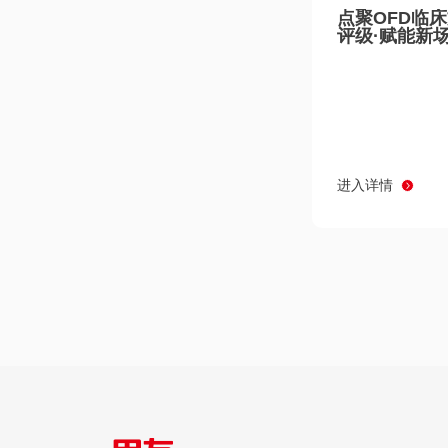
点聚OFD临
评级·赋能新
进入详情