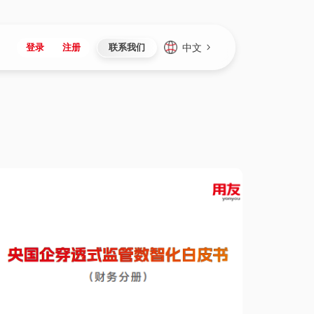
中文
登录
注册
联系我们
Japan
Vietnam
资讯与活动
iuap平台
成为合作伙伴
企业数据
Singapore
Malaysia
心
制造
新闻发布
智能平台
可持续产品与解决方案
数据服务
Indonesia
Thailand
者社区
研发
媒体报道
数据平台
数据安全与隐私
Europe
Turkey
生态定制平台
项目
资料中心
开发平台
社会影响力
Hungary
Mexico
资产
视频中心
云技术平台
人才发展
Hong Kong
Macau
协同
活动中心（日历）
应用平台
公司治理
Taiwan
Global
全球商业创新大会
连接平台
应用下载