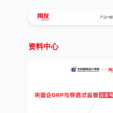
产品
解
YonBIP
行业解决
资料中心
YonBIP（大型
消费品行
YonSuite（
服务
畅捷通（小微企
国资
iuap平台（数
农业
用友BIP超级版
医药
U9 Cloud（
医疗
交通公用
建筑