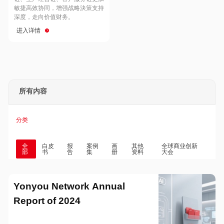
Hong Kong
Macau
敏捷高效协同，增强战略決策支持
深度，走向价值财务。
进入详情
Taiwan
Global
所有内容
分类
全
白皮
报
案例
画
其他
全球商业创新
部
书
告
集
册
资料
大会
Yonyou Network Annual
Report of 2024