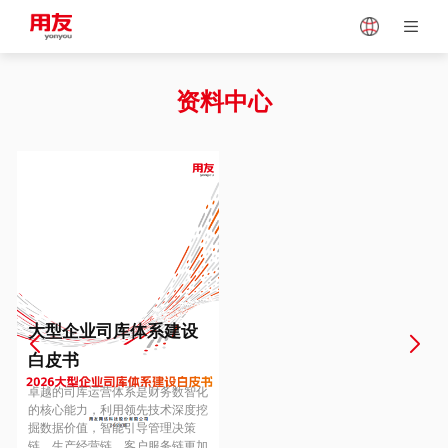
Japan
Vietnam
资料中心
Singapore
Malaysia
Indonesia
Thailand
Europe
Turkey
大型企业司库体系建设
白皮书
Hungary
Mexico
卓越的司库运营体系是财务数智化
的核心能力，利用领先技术深度挖
掘数据价值，智能引导管理决策
链、生产经营链、客户服务链更加